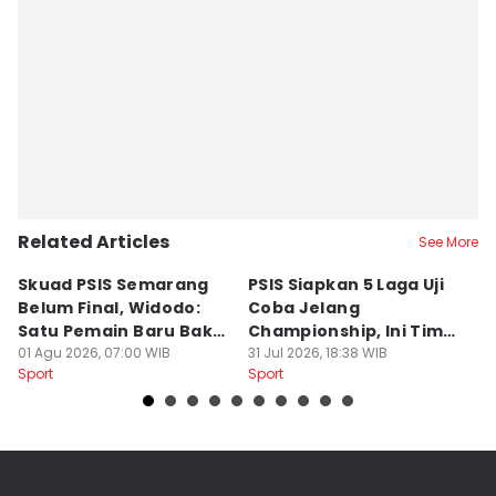
Related Articles
See More
Skuad PSIS Semarang
PSIS Siapkan 5 Laga Uji
Bi
Belum Final, Widodo:
Coba Jelang
A
Satu Pemain Baru Bakal
Championship, Ini Tim
G
Gabung
01 Agu 2026, 07:00 WIB
Calon Lawan
31 Jul 2026, 18:38 WIB
T
31
Sport
Sport
Sp
S