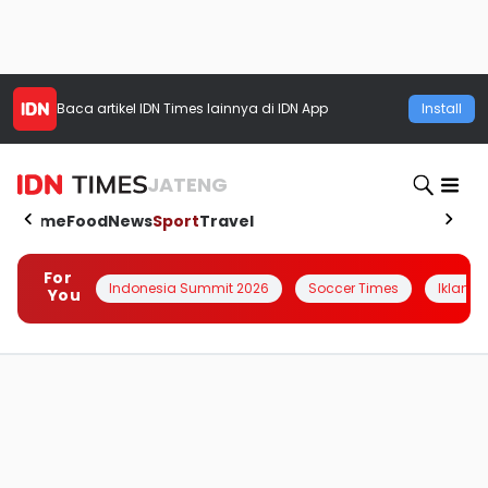
Baca artikel
IDN Times
lainnya di IDN App
Install
JATENG
Home
Food
News
Sport
Travel
For
Indonesia Summit 2026
Soccer Times
Iklanin 
You