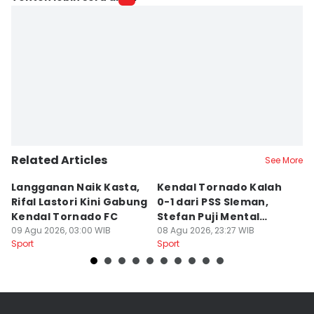
Related Articles
See More
Langganan Naik Kasta,
Kendal Tornado Kalah
T
Rifal Lastori Kini Gabung
0-1 dari PSS Sleman,
P
Kendal Tornado FC
Stefan Puji Mental
J
09 Agu 2026, 03:00 WIB
Pemain
08 Agu 2026, 23:27 WIB
T
08
Sport
Sport
Sp