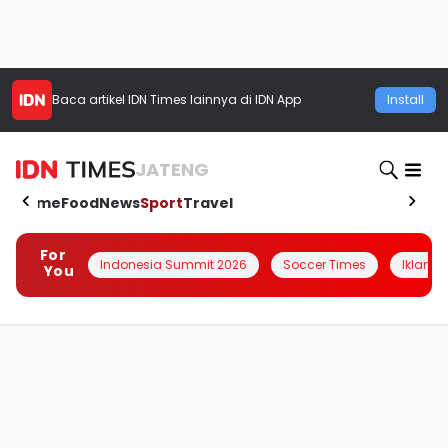
Baca artikel
IDN Times
lainnya di IDN App
Install
JATENG
Home
Food
News
Sport
Travel
For
Indonesia Summit 2026
Soccer Times
Iklanin 
You