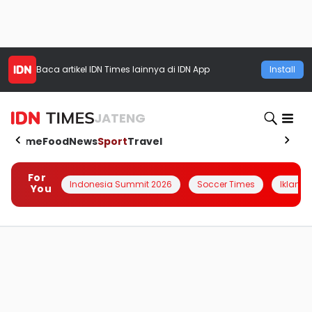
Baca artikel
IDN Times
lainnya di IDN App
Install
JATENG
Home
Food
News
Sport
Travel
For
Indonesia Summit 2026
Soccer Times
Iklanin 
You