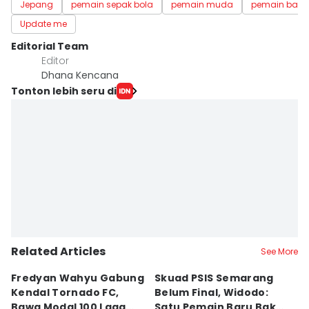
Jepang
pemain sepak bola
pemain muda
pemain baru
Update me
Editorial Team
Editor
Dhana Kencana
Tonton lebih seru di
Related Articles
See More
Fredyan Wahyu Gabung
Skuad PSIS Semarang
PS
Kendal Tornado FC,
Belum Final, Widodo:
C
Bawa Modal 100 Laga
Satu Pemain Baru Bakal
C