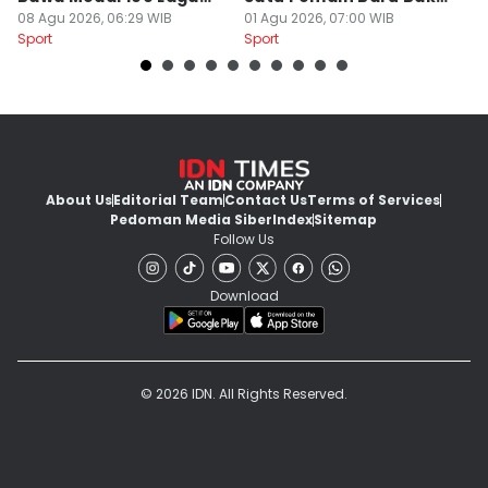
Liga 1
08 Agu 2026, 06:29 WIB
Gabung
01 Agu 2026, 07:00 WIB
C
31
Sport
Sport
Sp
About Us
Editorial Team
Contact Us
Terms of Services
Pedoman Media Siber
Index
Sitemap
Follow Us
Download
© 2026 IDN. All Rights Reserved.