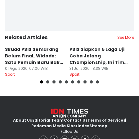
Related Articles
See More
Skuad PSIS Semarang
PSIS Siapkan 5 Laga Uji
Bi
Belum Final, Widodo:
Coba Jelang
A
Satu Pemain Baru Bakal
Championship, Ini Tim
G
Gabung
01 Agu 2026, 07:00 WIB
Calon Lawan
31 Jul 2026, 18:38 WIB
T
31
Sport
Sport
Sp
S
About Us
Editorial Team
Contact Us
Terms of Services
Pedoman Media Siber
Index
Sitemap
Follow Us