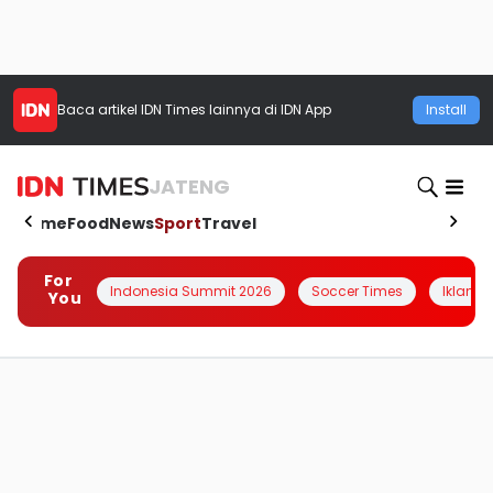
Baca artikel
IDN Times
lainnya di IDN App
Install
JATENG
Home
Food
News
Sport
Travel
For
Indonesia Summit 2026
Soccer Times
Iklanin 
You