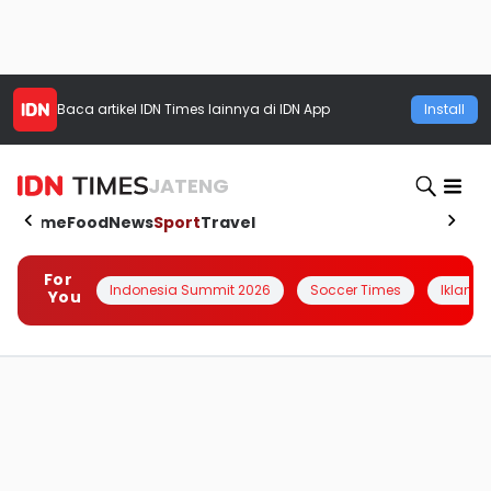
Baca artikel
IDN Times
lainnya di IDN App
Install
JATENG
Home
Food
News
Sport
Travel
For
Indonesia Summit 2026
Soccer Times
Iklanin 
You