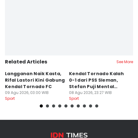
Related Articles
See More
Langganan Naik Kasta,
Kendal Tornado Kalah
T
Rifal Lastori Kini Gabung
0-1 dari PSS Sleman,
P
Kendal Tornado FC
Stefan Puji Mental
J
09 Agu 2026, 03:00 WIB
Pemain
08 Agu 2026, 23:27 WIB
T
08
Sport
Sport
Sp