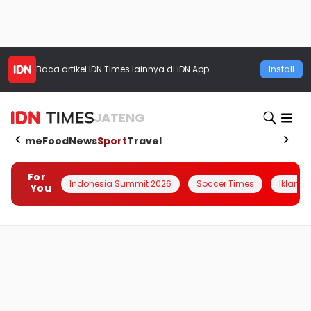
Baca artikel
IDN Times
lainnya di IDN App
Install
JATENG
Home
Food
News
Sport
Travel
For
Indonesia Summit 2026
Soccer Times
Iklanin 
You