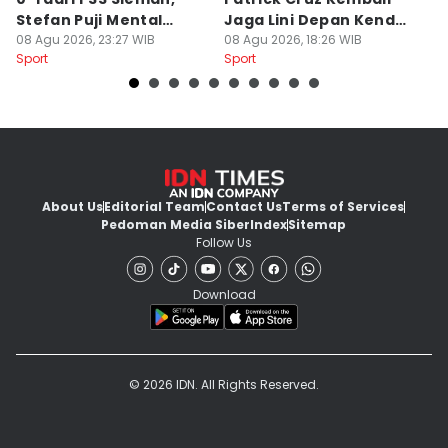
Stefan Puji Mental
Jaga Lini Depan Kendal
B
Pemain
08 Agu 2026, 23:27 WIB
Tornado
08 Agu 2026, 18:26 WIB
Li
08
Sport
Sport
Sp
About Us
Editorial Team
Contact Us
Terms of Services
Pedoman Media Siber
Index
Sitemap
Follow Us
Download
© 2026 IDN. All Rights Reserved.