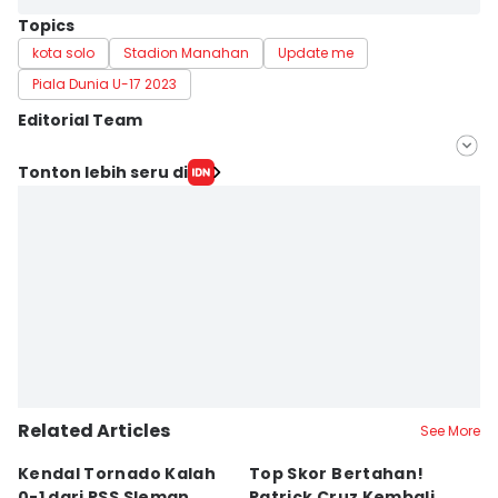
Topics
kota solo
Stadion Manahan
Update me
Piala Dunia U-17 2023
Editorial Team
Editor
Tonton lebih seru di
Dhana Kencana
Editor
Larasati Rey
Related Articles
See More
Kendal Tornado Kalah
Top Skor Bertahan!
F
0-1 dari PSS Sleman,
Patrick Cruz Kembali
K