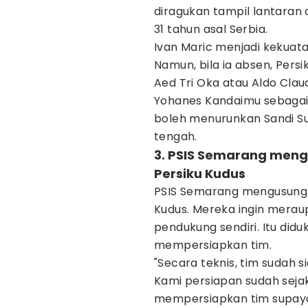
diragukan tampil lantaran c
31 tahun asal Serbia.
Ivan Maric menjadi kekuatan
Namun, bila ia absen, Per
Aed Tri Oka atau Aldo Cla
Yohanes Kandaimu sebagai b
boleh menurunkan Sandi Su
tengah.
3. PSIS Semarang men
Persiku Kudus
PSIS Semarang mengusung 
Kudus. Mereka ingin merau
pendukung sendiri. Itu did
mempersiapkan tim.
"Secara teknis, tim sudah s
Kami persiapan sudah sejak
mempersiapkan tim supaya