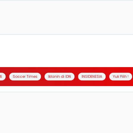
6
Soccer Times
Iklanin di IDN
INSIDENESIA
Yuk Pilih !