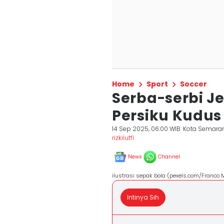
Home
Sport
Soccer
Serba-serbi J
Persiku Kudus
14 Sep 2025, 06:00 WIB
Kota Semara
rizkilutfi
News
Channel
ilustrasi sepak bola (pexels.com/Franco
Intinya Sih