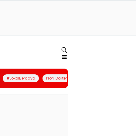
#LokalBerdaya
Profil Dokter
Quiz
Join Community