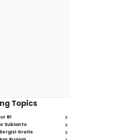
ng Topics
ur BI
o Subianto
ergizi Gratis
ukar Rupiah