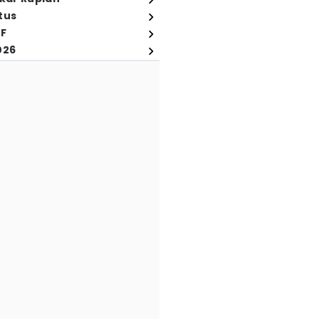
tus
FF
026