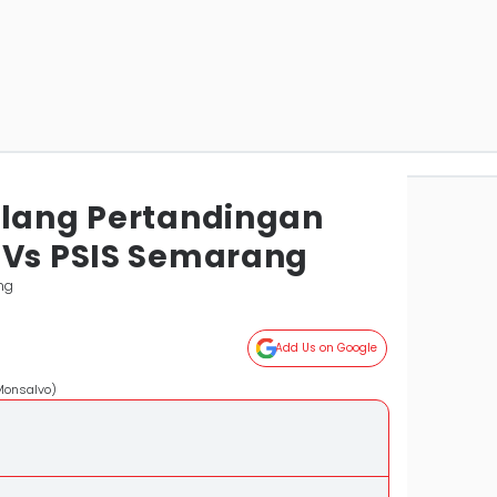
elang Pertandingan
 Vs PSIS Semarang
ng
Add Us on Google
 Monsalvo)