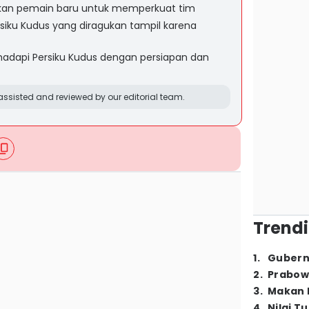
kan pemain baru untuk memperkuat tim
siku Kudus yang diragukan tampil karena
adapi Persiku Kudus dengan persiapan dan
ssisted and reviewed by our editorial team.
Trendi
1
.
Gubern
2
.
Prabow
3
.
Makan B
4
.
Nilai T