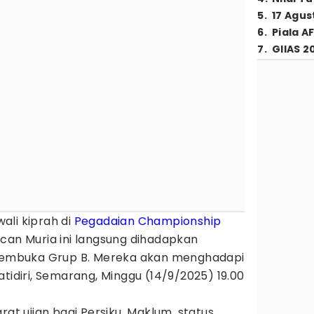
5
.
17 Agus
6
.
Piala A
7
.
GIIAS 2
li kiprah di
Pegadaian Championship
can Muria ini langsung dihadapkan
 pembuka Grup B. Mereka akan menghadapi
atidiri, Semarang, Minggu (14/9/2025) 19.00
rat ujian bagi Persiku. Maklum, status