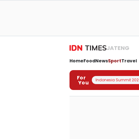
JATENG
Home
Food
News
Sport
Travel
For
Indonesia Summit 202
You