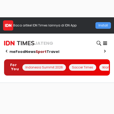
Baca artikel
IDN Times
lainnya di IDN App
Install
JATENG
Home
Food
News
Sport
Travel
For
Indonesia Summit 2026
Soccer Times
Iklanin 
You