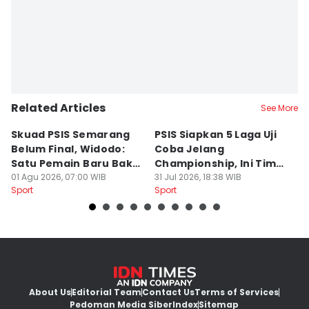
Related Articles
See More
Skuad PSIS Semarang
PSIS Siapkan 5 Laga Uji
Bi
Belum Final, Widodo:
Coba Jelang
A
Satu Pemain Baru Bakal
Championship, Ini Tim
G
Gabung
01 Agu 2026, 07:00 WIB
Calon Lawan
31 Jul 2026, 18:38 WIB
T
31
Sport
Sport
Sp
S
About Us
Editorial Team
Contact Us
Terms of Services
Pedoman Media Siber
Index
Sitemap