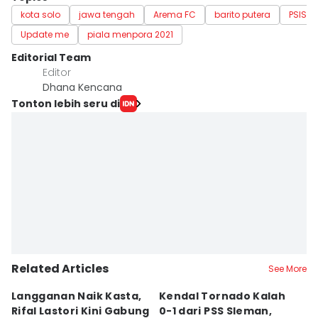
kota solo
jawa tengah
Arema FC
barito putera
PSIS 
Update me
piala menpora 2021
Editorial Team
Editor
Dhana Kencana
Tonton lebih seru di
Related Articles
See More
Langganan Naik Kasta,
Kendal Tornado Kalah
T
Rifal Lastori Kini Gabung
0-1 dari PSS Sleman,
P