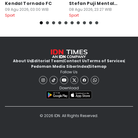
Kendal Tornado FC
Stefan Puji Mental
J
09 Agu 2026, 03:00 WIB
Pemain
08 Agu 2026, 23:27 WIB
T
08
Sport
Sport
Sp
About Us
Editorial Team
Contact Us
Terms of Services
Pedoman Media Siber
Index
Sitemap
Follow Us
Download
© 2026 IDN. All Rights Reserved.