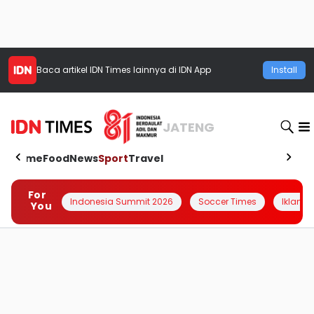
Baca artikel
IDN Times
lainnya di IDN App
Install
JATENG
Home
Food
News
Sport
Travel
For
Indonesia Summit 2026
Soccer Times
Iklanin 
You