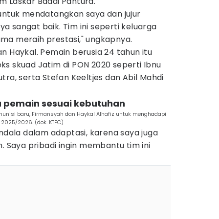
m Laskar Badai Pantura.
 untuk mendatangkan saya dan jujur
 sangat baik. Tim ini seperti keluarga
ma meraih prestasi," ungkapnya.
n Haykal. Pemain berusia 24 tahun itu
ks skuad Jatim di PON 2020 seperti Ibnu
tra, serta Stefan Keeltjes dan Abil Mahdi
u pemain sesuai kebutuhan
unisi baru, Firmansyah dan Haykal Alhafiz untuk menghadapi
 2025/2026. (dok. KTFC)
endala dalam adaptasi, karena saya juga
n. Saya pribadi ingin membantu tim ini