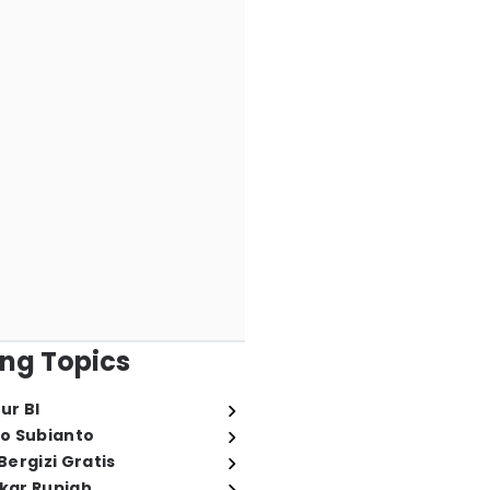
ng Topics
ur BI
o Subianto
ergizi Gratis
ukar Rupiah