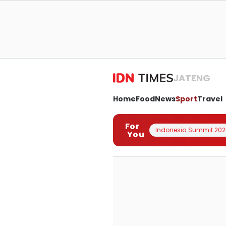
JATENG
Home
Food
News
Sport
Travel
For
Indonesia Summit 202
You