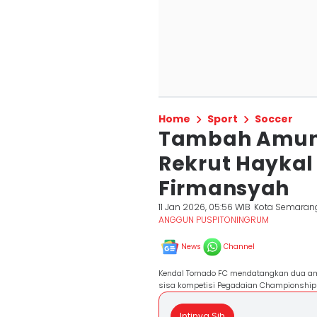
Home
Sport
Soccer
Tambah Amuni
Rekrut Haykal
Firmansyah
11 Jan 2026, 05:56 WIB
Kota Semaran
ANGGUN PUSPITONINGRUM
News
Channel
Kendal Tornado FC mendatangkan dua am
sisa kompetisi Pegadaian Championship
Intinya Sih