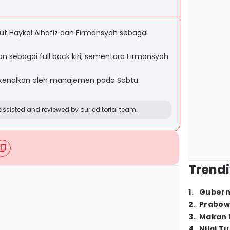
t Haykal Alhafiz dan Firmansyah sebagai
an sebagai full back kiri, sementara Firmansyah
rkenalkan oleh manajemen pada Sabtu
ssisted and reviewed by our editorial team.
Trendi
1
.
Gubern
2
.
Prabow
3
.
Makan B
4
.
Nilai T