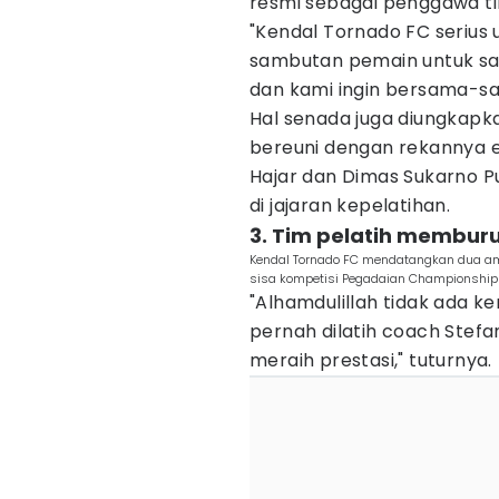
resmi sebagai penggawa ti
"Kendal Tornado FC serius
sambutan pemain untuk saya
dan kami ingin bersama-sa
Hal senada juga diungkapka
bereuni dengan rekannya e
Hajar dan Dimas Sukarno Pu
di jajaran kepelatihan.
3. Tim pelatih membur
Kendal Tornado FC mendatangkan dua am
sisa kompetisi Pegadaian Championship
"Alhamdulillah tidak ada k
pernah dilatih coach Stefa
meraih prestasi," tuturnya.