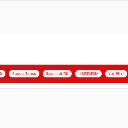
6
Soccer Times
Iklanin di IDN
INSIDENESIA
Yuk Pilih !