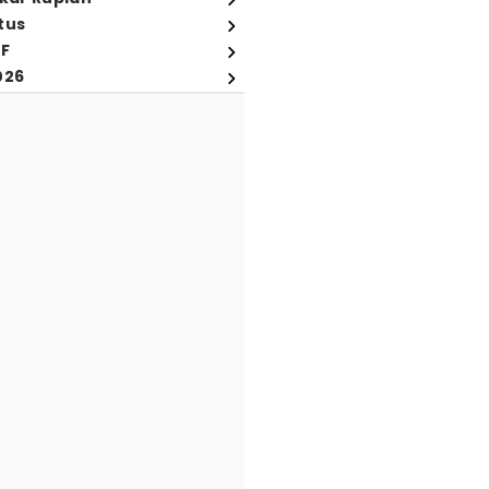
tus
FF
026