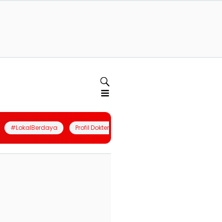
#LokalBerdaya
Profil Dokter
Quiz
Join Community