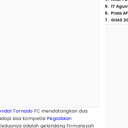
5
.
17 Agus
6
.
Piala A
7
.
GIIAS 2
endal
Tornado
FC mendatangkan dua
dapi sisa kompetisi
Pegadaian
Keduanya adalah gelandang Firmansyah