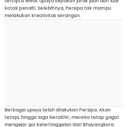
tercipta lewat upaya sepakan jarak jauh dari luar
kotak penalti. Selebihnya, Persipa tak mampu
melakukan kreativitas serangan.
Berbagai upaya telah dilakukan Persipa. Akan
tetapi, hingga laga berakhir, mereka tetap gagal
mengejar gol ketertinggalan dari Bhayangkara.