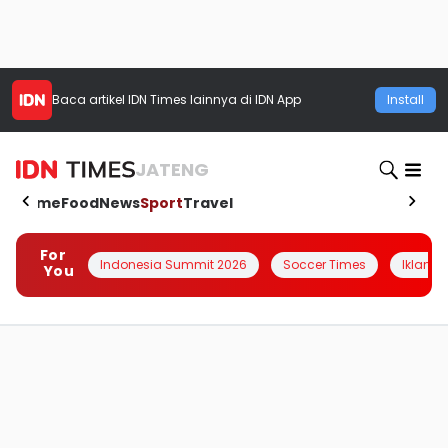
Baca artikel
IDN Times
lainnya di IDN App
Install
JATENG
Home
Food
News
Sport
Travel
For
Indonesia Summit 2026
Soccer Times
Iklanin 
You