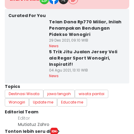
Curated For You
Telan Dana Rp770 Miliar, Inilah
Penampakan Bendungan
Pidekso Wonogiri
29 Des 2021, 09:10 WIB
News
5 Trik Jitu Jualan Jersey Voli
ala Regar Sport Wonogiri,
Inspiratif!
04 Agu 2021, 13:10 WIB
News
Topics
Destinasi Wisata
jawa tengah
wisata pantai
Wonogiri
Update me
Educate me
Editorial Team
Editor
Mutiatuz Zahro
Tonton lebih seru di