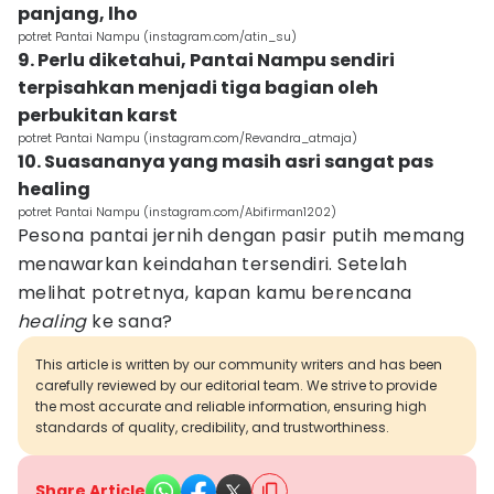
panjang, lho
potret Pantai Nampu (instagram.com/atin_su)
9. Perlu diketahui, Pantai Nampu sendiri
terpisahkan menjadi tiga bagian oleh
perbukitan karst
potret Pantai Nampu (instagram.com/Revandra_atmaja)
10. Suasananya yang masih asri sangat pas
healing
potret Pantai Nampu (instagram.com/Abifirman1202)
Pesona pantai jernih dengan pasir putih memang
menawarkan keindahan tersendiri. Setelah
melihat potretnya, kapan kamu berencana
healing
ke sana?
This article is written by our community writers and has been
carefully reviewed by our editorial team. We strive to provide
the most accurate and reliable information, ensuring high
standards of quality, credibility, and trustworthiness.
Share Article