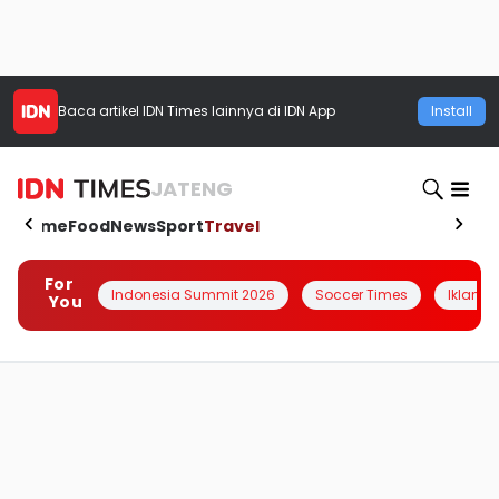
Baca artikel
IDN Times
lainnya di IDN App
Install
JATENG
Home
Food
News
Sport
Travel
For
Indonesia Summit 2026
Soccer Times
Iklanin 
You