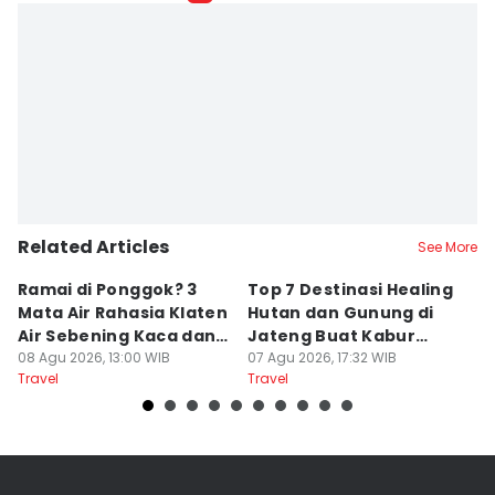
Related Articles
See More
Ramai di Ponggok? 3
Top 7 Destinasi Healing
S
Mata Air Rahasia Klaten
Hutan dan Gunung di
T
Air Sebening Kaca dan
Jateng Buat Kabur
K
Masih Sepi
08 Agu 2026, 13:00 WIB
Sejenak, Under Rp200
07 Agu 2026, 17:32 WIB
U
23
Travel
Travel
Tr
Ribu