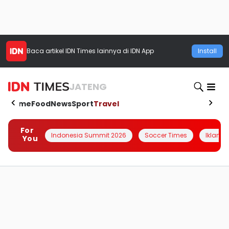
Baca artikel
IDN Times
lainnya di IDN App
Install
JATENG
Home
Food
News
Sport
Travel
For
Indonesia Summit 2026
Soccer Times
Iklanin 
You