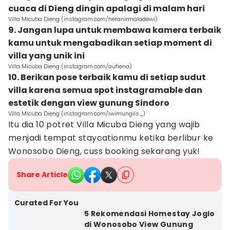
cuaca di Dieng dingin apalagi di malam hari
Villa Micuba Dieng (instagram.com/heranirmaladewi)
9. Jangan lupa untuk membawa kamera terbaik
kamu untuk mengabadikan setiap moment di
villa yang unik ini
Villa Micuba Dieng (instagram.com/aufiena)
10. Berikan pose terbaik kamu di setiap sudut
villa karena semua spot instagramable dan
estetik dengan view gunung Sindoro
Villa Micuba Dieng (instagram.com/iwimungils_)
Itu dia 10 potret Villa Micuba Dieng yang wajib
menjadi tempat staycationmu ketika berlibur ke
Wonosobo Dieng, cuss booking sekarang yuk!
Share Article
Curated For You
5 Rekomendasi Homestay Joglo
di Wonosobo View Gunung