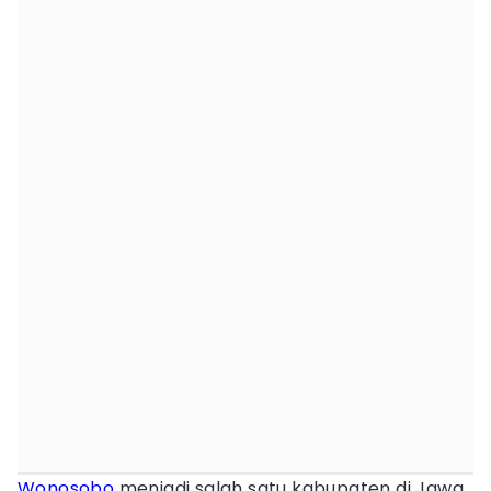
Wonosobo
menjadi salah satu kabupaten di Jawa