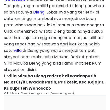
Tengah yang memiliki potensi di bidang pariwisata
salah satunya
Dieng
. Lokasinya yang terletak di
dataran tinggi membuatnya menjadi serbuan
para wisatawan baik lokal maupun mancanegara.
Untuk menikmati wisata Dieng tidak hanya cukup
satu hari saja sehingga menginap menjadi pilihan
yang tepat bagi wisatawan dari luar kota. Salah
satu
villa
di Dieng yang wajib menjadi tempat
staycationmu yakni Villa Micuba. Berikut potret
Villa Micuba Dieng yang bisa kamu lihat sebelum
staycation disini.
1. Villa Micuba Dieng terletak di Wadasputih
No.RT01 /01, Wadah Putih, Parikesit, Kec. Kejajar,
Kabupaten Wonosobo
Villa Micuba Dieng (instagram.com/karmoen.ogawa)