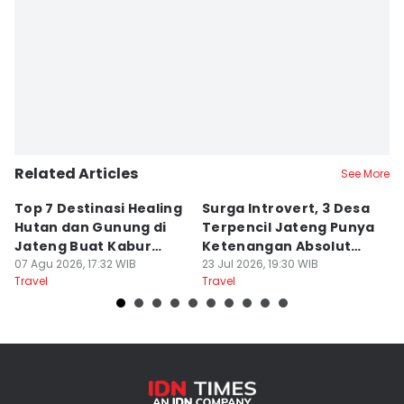
Related Articles
See More
Top 7 Destinasi Healing
Surga Introvert, 3 Desa
M
Hutan dan Gunung di
Terpencil Jateng Punya
W
Jateng Buat Kabur
Ketenangan Absolut
M
Sejenak, Under Rp200
07 Agu 2026, 17:32 WIB
Untuk Disconect
23 Jul 2026, 19:30 WIB
a
17
Travel
Travel
Tr
Ribu