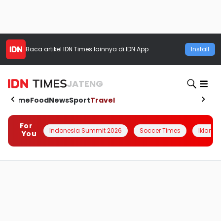
Baca artikel
IDN Times
lainnya di IDN App
Install
JATENG
Home
Food
News
Sport
Travel
For
Indonesia Summit 2026
Soccer Times
Iklanin 
You