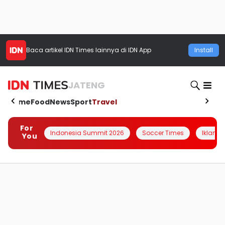
Baca artikel
IDN Times
lainnya di IDN App
Install
JATENG
Home
Food
News
Sport
Travel
For
Indonesia Summit 2026
Soccer Times
Iklanin 
You