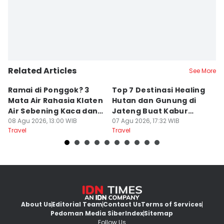
Related Articles
See More
Ramai di Ponggok? 3
Top 7 Destinasi Healing
S
Mata Air Rahasia Klaten
Hutan dan Gunung di
T
Air Sebening Kaca dan
Jateng Buat Kabur
K
Masih Sepi
08 Agu 2026, 13:00 WIB
Sejenak, Under Rp200
07 Agu 2026, 17:32 WIB
U
23
Travel
Travel
Tr
Ribu
About Us
Editorial Team
Contact Us
Terms of Services
Pedoman Media Siber
Index
Sitemap
Follow Us