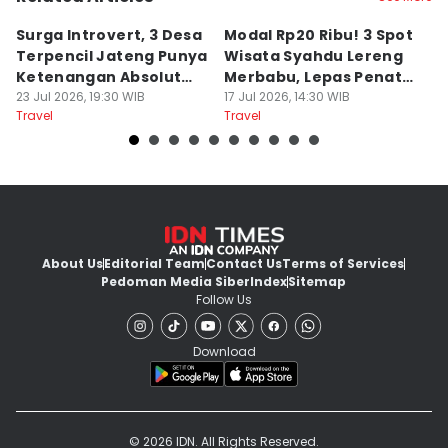
Surga Introvert, 3 Desa
Modal Rp20 Ribu! 3 Spot
S
Terpencil Jateng Punya
Wisata Syahdu Lereng
T
Ketenangan Absolut
Merbabu, Lepas Penat
5
Untuk Disconect
23 Jul 2026, 19:30 WIB
akhir Pekan!
17 Jul 2026, 14:30 WIB
B
13
Travel
Travel
Tr
About Us
Editorial Team
Contact Us
Terms of Services
Pedoman Media Siber
Index
Sitemap
Follow Us
Download
© 2026 IDN. All Rights Reserved.