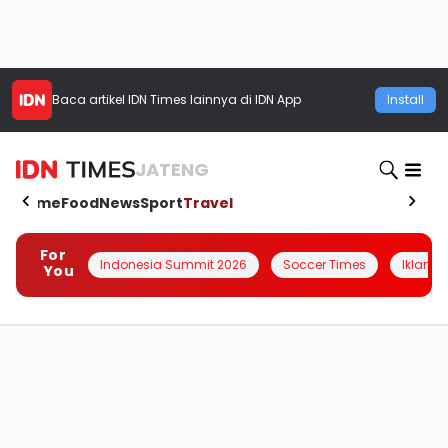
Baca artikel
IDN Times
lainnya di IDN App
Install
JATENG
Home
Food
News
Sport
Travel
For
Indonesia Summit 2026
Soccer Times
Iklanin 
You