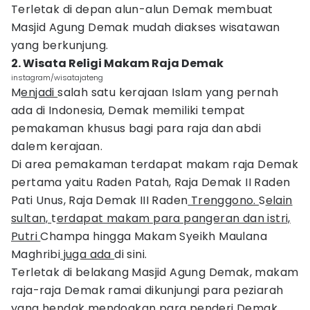
Terletak di depan alun-alun Demak membuat
Masjid Agung Demak mudah diakses wisatawan
yang berkunjung.
2. Wisata Religi Makam Raja Demak
instagram/wisatajateng
M
enjadi
salah satu kerajaan Islam yang pernah
ada di Indonesia, Demak memiliki tempat
pemakaman khusus bagi para raja dan abdi
dalem kerajaan.
Di area pemakaman terdapat makam raja Demak
pertama yaitu Raden Patah, Raja Demak II Raden
Pati Unus, Raja Demak III Raden
Trenggono.
S
elain
sultan,
t
erdapat makam para pangeran dan istri,
Putri
Champa hingga Makam Syeikh Maulana
Maghribi
juga ada
di sini.
Terletak di belakang Masjid Agung Demak, makam
raja-raja Demak ramai dikunjungi para peziarah
yang hendak mendoakan para penderi Demak.