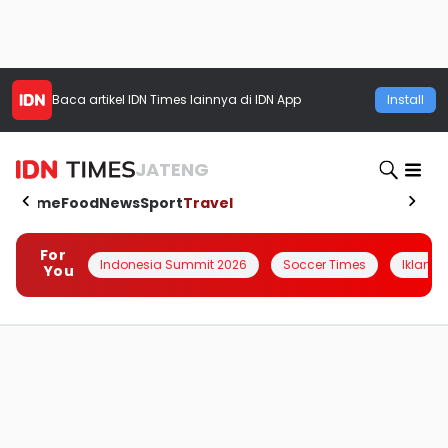
Baca artikel
IDN Times
lainnya di IDN App
Install
JATENG
Home
Food
News
Sport
Travel
For
Indonesia Summit 2026
Soccer Times
Iklanin 
You