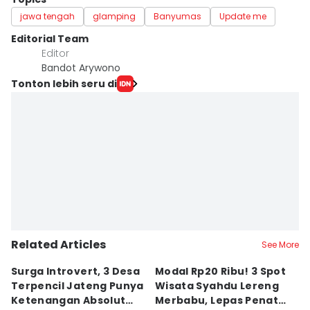
jawa tengah
glamping
Banyumas
Update me
Editorial Team
Editor
Bandot Arywono
Tonton lebih seru di
Related Articles
See More
Surga Introvert, 3 Desa
Modal Rp20 Ribu! 3 Spot
S
Terpencil Jateng Punya
Wisata Syahdu Lereng
T
Ketenangan Absolut
Merbabu, Lepas Penat
5