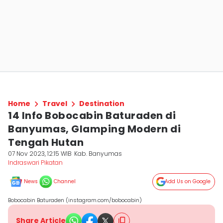
Home
Travel
Destination
14 Info Bobocabin Baturaden di
Banyumas, Glamping Modern di
Tengah Hutan
07 Nov 2023, 12:15 WIB
Kab. Banyumas
Indraswari Pikatan
News
Channel
Add Us on Google
Bobocabin Baturaden (instagram.com/bobocabin)
Share Article