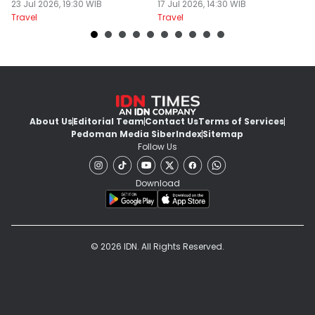
Untuk Disconect
23 Jul 2026, 19:30 WIB
akhir Pekan!
17 Jul 2026, 14:30 WIB
B
13
Travel
Travel
Tr
About Us
Editorial Team
Contact Us
Terms of Services
Pedoman Media Siber
Index
Sitemap
Follow Us
Download
© 2026 IDN. All Rights Reserved.