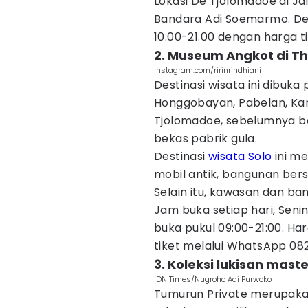
Lokasi De Tjolomadoe di Jal
Bandara Adi Soemarmo. Dest
10.00-21.00 dengan harga 
2. Museum Angkot di Th
Instagram.com/ririnrindhiani
Destinasi wisata ini dibuka 
Honggobayan, Pabelan, Kar
Tjolomadoe, sebelumnya b
bekas pabrik gula.
Destinasi
wisata Solo
ini m
mobil antik, bangunan ber
Selain itu, kawasan dan ba
Jam buka setiap hari, Seni
buka pukul 09:00-21:00. H
tiket melalui WhatsApp 08
3. Koleksi lukisan mas
IDN Times/Nugroho Adi Purwoko
Tumurun Private merupakan