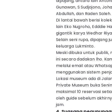
dipajang, antara lain Anton
Gunawan, S Sudjojono, Joha
Abdullah, dan Raden Saleh.
Di lantai bawah berisi kole
lain Eko Nugroho, Edddie H
gigantik karya Wedhar Riya
Selain seni rupa, dipajang 
keluarga Lukminto.
Meski dibuka untuk publik
ini secara dadakan lho. Ka
melalui email atau Whatsa
menggunakan sistem penj
Lokasi museum ada di Jala
Private Museum buka Senin
maksimal 10 reservasi setia
oleh guide sebelum akhirn
jam.
4. Suasana pegunungan