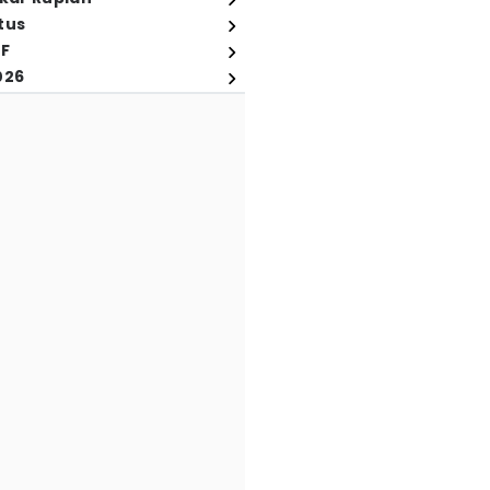
tus
FF
026