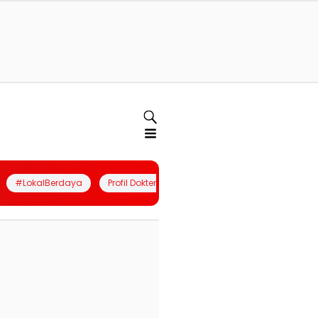
#LokalBerdaya
Profil Dokter
Quiz
Join Community