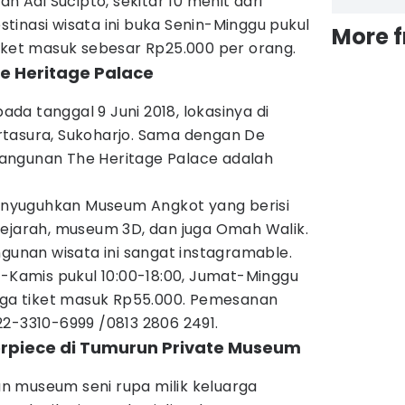
an Adi Sucipto, sekitar 10 menit dari
inasi wisata ini buka Senin-Minggu pukul
More 
tiket masuk sebesar Rp25.000 per orang.
e Heritage Palace
pada tanggal 9 Juni 2018, lokasinya di
tasura, Sukoharjo. Sama dengan De
angunan The Heritage Palace adalah
enyuguhkan Museum Angkot yang berisi
sejarah, museum 3D, dan juga Omah Walik.
ngunan wisata ini sangat instagramable.
n-Kamis pukul 10:00-18:00, Jumat-Minggu
arga tiket masuk Rp55.000. Pemesanan
22-3310-6999 /0813 2806 2491.
terpiece di Tumurun Private Museum
 museum seni rupa milik keluarga