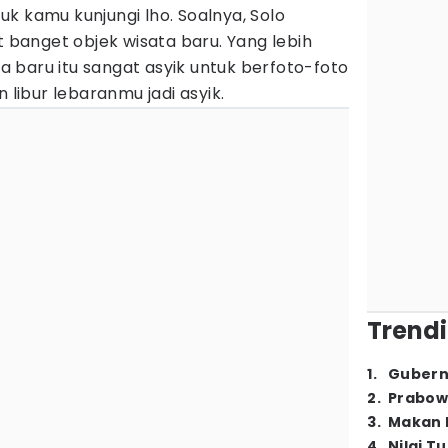
k kamu kunjungi lho. Soalnya, Solo
anget objek wisata baru. Yang lebih
a baru itu sangat asyik untuk berfoto-foto
n libur lebaranmu jadi asyik.
Trendi
1
.
Gubern
2
.
Prabow
3
.
Makan B
4
.
Nilai T