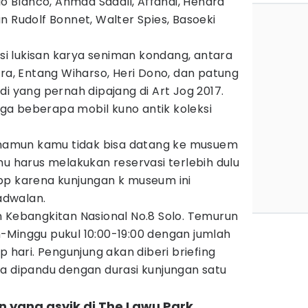
io Blanco, Ahmad Sadali, Affandi, Hendra
n Rudolf Bonnet, Walter Spies, Basoeki
ksi lukisan karya seniman kondang, antara
ara, Entang Wiharso, Heri Dono, dan patung
di yang pernah dipajang di Art Jog 2017.
juga beberapa mobil kuno antik koleksi
, namun kamu tidak bisa datang ke musuem
mu harus melakukan reservasi terlebih dulu
pp karena kunjungan k museum ini
adwalan.
n Kebangkitan Nasional No.8 Solo. Temurun
-Minggu pukul 10:00-19:00 dengan jumlah
p hari. Pengunjung akan diberi briefing
ya dipandu dengan durasi kunjungan satu
 yang asyik di The Lawu Park