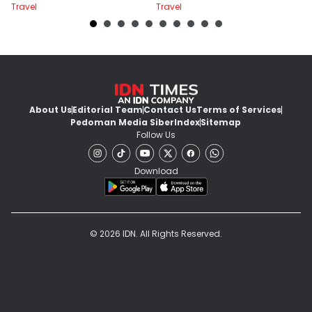
Travel
Travel
Tr
Ribu
About Us
Editorial Team
Contact Us
Terms of Services
Pedoman Media Siber
Index
Sitemap
Follow Us
Download
© 2026 IDN. All Rights Reserved.