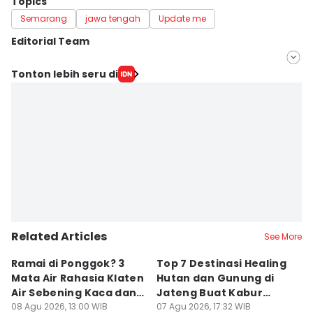
Topics
Semarang
jawa tengah
Update me
Editorial Team
Editor
Tonton lebih seru di
Bandot Arywono
Editor
ANGGUN PUSPITONINGRUM
Related Articles
See More
Ramai di Ponggok? 3
Top 7 Destinasi Healing
S
Mata Air Rahasia Klaten
Hutan dan Gunung di
T
Air Sebening Kaca dan
Jateng Buat Kabur
K
Masih Sepi
08 Agu 2026, 13:00 WIB
Sejenak, Under Rp200
07 Agu 2026, 17:32 WIB
U
23