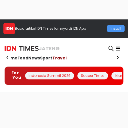
Baca artikel
IDN Times
lainnya di IDN App
Install
JATENG
Home
Food
News
Sport
Travel
For
Indonesia Summit 2026
Soccer Times
Iklanin 
You