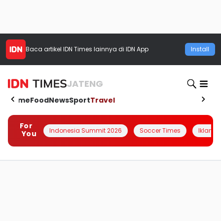
Baca artikel
IDN Times
lainnya di IDN App
Install
JATENG
Home
Food
News
Sport
Travel
For
Indonesia Summit 2026
Soccer Times
Iklanin 
You