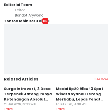
Editorial Team
Editor
Bandot Arywono
Tonton lebih seru di
Related Articles
See More
Surga Introvert, 3 Desa
Modal Rp20 Ribu! 3 Spot
S
Terpencil Jateng Punya
Wisata Syahdu Lereng
T
Ketenangan Absolut
Merbabu, Lepas Penat
5
Untuk Disconect
23 Jul 2026, 19:30 WIB
akhir Pekan!
17 Jul 2026, 14:30 WIB
B
13
Travel
Travel
Tr