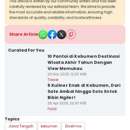
This article is written by our community writers and has been
carefully reviewed by our editorial team. We strive to provide
the most accurate and reliable information, ensuring high
standards of quality, credibility, and trustworthiness.
Share Article
Curated For You
10 Pantai di Kebumen Destinasi
Wisata Akhir Tahun Dengan
View Memukau
03 Nov 2025, 12:30 WIB
Travel
5 Kuliner Enak di Kebumen, Dari
Sate Ambal hingga Soto Entok
Bikin Ngiler!
26 Apr 2026, 23:30 WIB
Food
Topics
Jawa Tengah
kebumen
Divert me