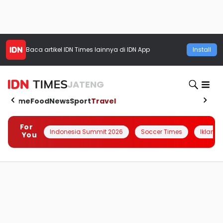
Baca artikel
IDN Times
lainnya di IDN App
Install
JATENG
Home
Food
News
Sport
Travel
For
Indonesia Summit 2026
Soccer Times
Iklanin 
You