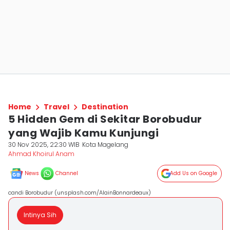
Home
Travel
Destination
5 Hidden Gem di Sekitar Borobudur
yang Wajib Kamu Kunjungi
30 Nov 2025, 22:30 WIB
Kota Magelang
Ahmad Khoirul Anam
News
Channel
Add Us on Google
candi Borobudur (unsplash.com/AlainBonnardeaux)
Intinya Sih