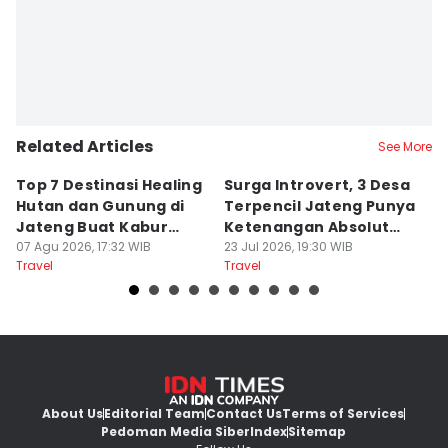
Related Articles
See More
Top 7 Destinasi Healing
Surga Introvert, 3 Desa
M
Hutan dan Gunung di
Terpencil Jateng Punya
W
Jateng Buat Kabur
Ketenangan Absolut
M
Sejenak, Under Rp200
07 Agu 2026, 17:32 WIB
Untuk Disconect
23 Jul 2026, 19:30 WIB
a
17
Travel
Travel
Tr
Ribu
About Us
Editorial Team
Contact Us
Terms of Services
Pedoman Media Siber
Index
Sitemap