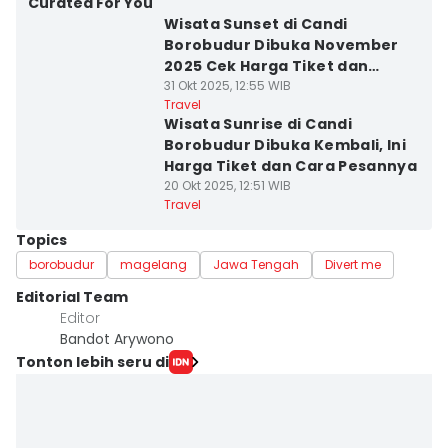
Curated For You
Wisata Sunset di Candi
Borobudur Dibuka November
2025 Cek Harga Tiket dan
Fasilitasnya
31 Okt 2025, 12:55 WIB
Travel
Wisata Sunrise di Candi
Borobudur Dibuka Kembali, Ini
Harga Tiket dan Cara Pesannya
20 Okt 2025, 12:51 WIB
Travel
Topics
borobudur
magelang
Jawa Tengah
Divert me
Editorial Team
Editor
Bandot Arywono
Tonton lebih seru di