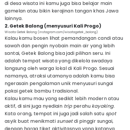
di desa wisata ini kamu juga bisa belajar main
gamelan atau bikin kerajinan tangan khas Jawa
lainnya.
2. Getek Balong (menyusuri Kali Progo)
Wisata Getek Balong (instagram.com/wisatagetek_balong)
Kalau kamu bosen lihat pemandangan candi atau
sawah dan pengin nyobain main air yang lebih
santai, Getek Balong bisa jadi pilihan seru. Ini
adalah tempat wisata yang dikelola swadaya
langsung oleh warga lokal di Kali Progo. Sesuai
namanya, atraksi utamanya adalah kamu bisa
ngerasain pengalaman unik menyusuri sungai
pakai getek bambu tradisional.
Kalau kamu mau yang sedikit lebih modern atau
aktif, di sini juga nyediain
trip
perahu
kayaking
.
Kata orang, tempat ini juga jadi salah satu
spot
asyik buat menikmati
sunset
di pinggir sungai,
dengan harga tiket aktivitasnya yang katanya