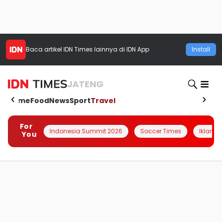
Baca artikel
IDN Times
lainnya di IDN App
Install
JATENG
Home
Food
News
Sport
Travel
For
Indonesia Summit 2026
Soccer Times
Iklanin 
You