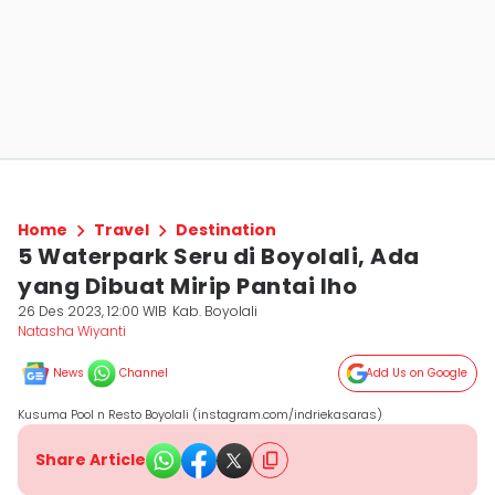
Home
Travel
Destination
5 Waterpark Seru di Boyolali, Ada
yang Dibuat Mirip Pantai lho
26 Des 2023, 12:00 WIB
Kab. Boyolali
Natasha Wiyanti
News
Channel
Add Us on Google
Kusuma Pool n Resto Boyolali (instagram.com/indriekasaras)
Share Article