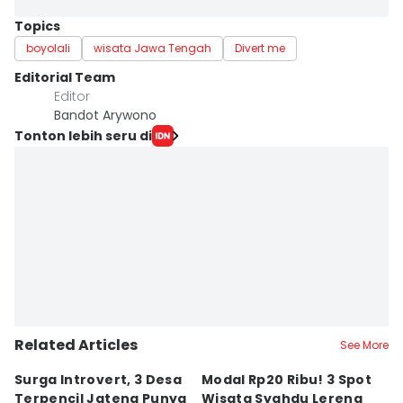
Topics
boyolali
wisata Jawa Tengah
Divert me
Editorial Team
Editor
Bandot Arywono
Tonton lebih seru di
Related Articles
See More
Surga Introvert, 3 Desa
Modal Rp20 Ribu! 3 Spot
S
Terpencil Jateng Punya
Wisata Syahdu Lereng
T