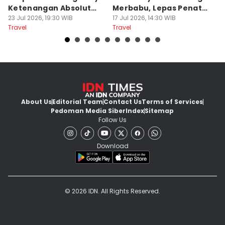
Ketenangan Absolut
Merbabu, Lepas Penat
5
Untuk Disconect
23 Jul 2026, 19:30 WIB
akhir Pekan!
17 Jul 2026, 14:30 WIB
B
13
Travel
Travel
Tr
About Us
Editorial Team
Contact Us
Terms of Services
Pedoman Media Siber
Index
Sitemap
Follow Us
Download
© 2026 IDN. All Rights Reserved.