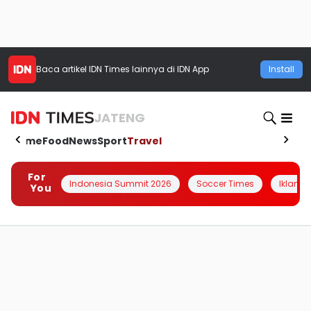
Baca artikel
IDN Times
lainnya di IDN App
Install
JATENG
Home
Food
News
Sport
Travel
For
Indonesia Summit 2026
Soccer Times
Iklanin 
You