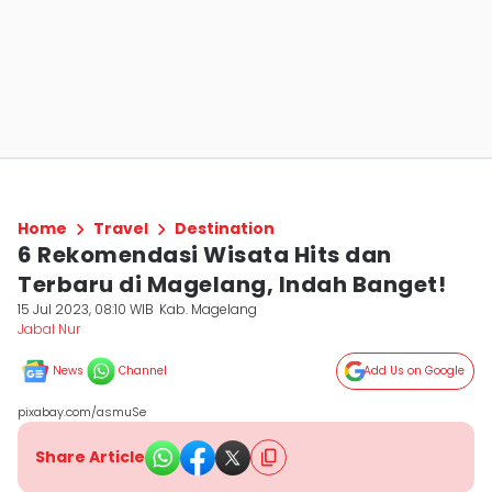
Home
Travel
Destination
6 Rekomendasi Wisata Hits dan
Terbaru di Magelang, Indah Banget!
15 Jul 2023, 08:10 WIB
Kab. Magelang
Jabal Nur
News
Channel
Add Us on Google
pixabay.com/asmuSe
Share Article