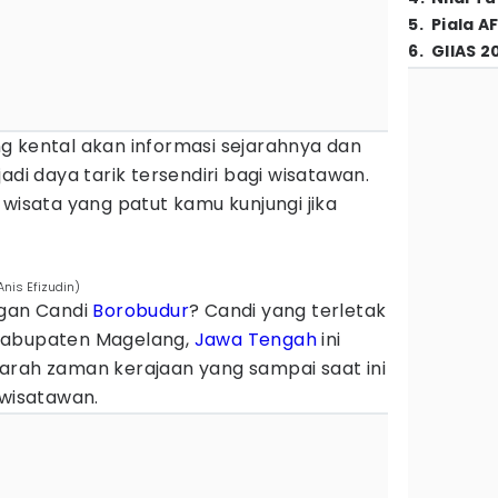
5
.
Piala A
6
.
GIIAS 2
g kental akan informasi sejarahnya dan
adi daya tarik tersendiri bagi wisatawan.
 wisata yang patut kamu kunjungi jika
nis Efizudin)
ngan Candi
Borobudur
? Candi yang terletak
Kabupaten Magelang,
Jawa Tengah
ini
arah zaman kerajaan yang sampai saat ini
 wisatawan.