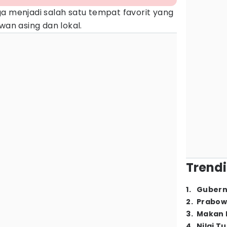
ga menjadi salah satu tempat favorit yang
wan asing dan lokal.
Trendi
1
.
Gubern
2
.
Prabow
3
.
Makan B
4
.
Nilai T