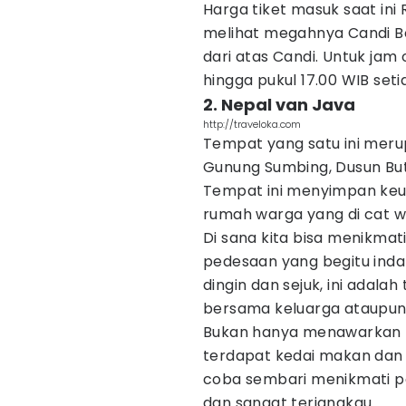
Harga tiket masuk saat in
melihat megahnya Candi 
dari atas Candi. Untuk jam 
hingga pukul 17.00 WIB setia
2. Nepal van Java
http://traveloka.com
Tempat yang satu ini merup
Gunung Sumbing, Dusun Butu
Tempat ini menyimpan keun
rumah warga yang di cat war
Di sana kita bisa menikm
pedesaan yang begitu inda
dingin dan sejuk, ini adal
bersama keluarga ataupun
Bukan hanya menawarkan ke
terdapat kedai makan dan
coba sembari menikmati p
dan sangat terjangkau.