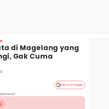
on
ta di Magelang yang
ngi, Gak Cuma
ng
Add Us on Google
drearrasuli)