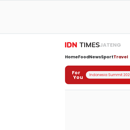
JATENG
Home
Food
News
Sport
Travel
For
Indonesia Summit 202
You