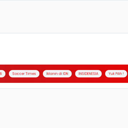
6
Soccer Times
Iklanin di IDN
INSIDENESIA
Yuk Pilih !