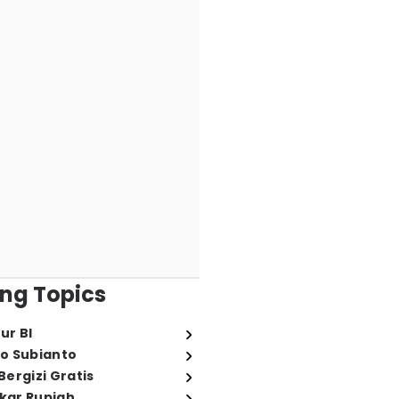
ng Topics
ur BI
o Subianto
ergizi Gratis
ukar Rupiah