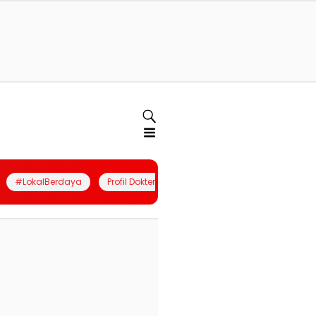
#LokalBerdaya
Profil Dokter
Quiz
Join Community