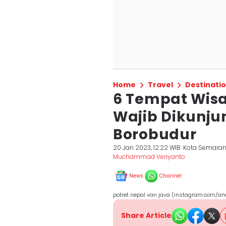
Home
Travel
Destinati
6 Tempat Wisa
Wajib Dikunju
Borobudur
20 Jan 2023, 12:22 WIB
Kota Semara
Muchammad Veriyanto
News
Channel
potret nepal van java (instagram.com/an
Share Article