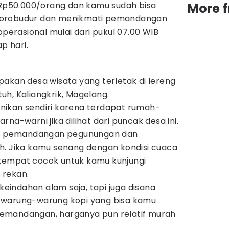
i Rp50.000/orang dan kamu sudah bisa
More 
Borobudur dan menikmati pemandangan
operasional mulai dari pukul 07.00 WIB
p hari.
akan desa wisata yang terletak di lereng
h, Kaliangkrik, Magelang.
ikan sendiri karena terdapat rumah-
na-warni jika dilihat dari puncak desa ini.
ati pemandangan pegunungan dan
h. Jika kamu senang dengan kondisi cuaca
ah tempat cocok untuk kamu kunjungi
 rekan.
indahan alam saja, tapi juga disana
 warung-warung kopi yang bisa kamu
emandangan, harganya pun relatif murah