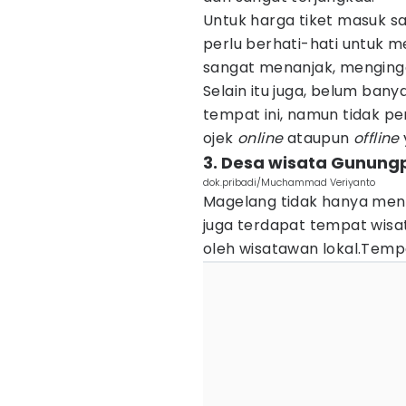
Untuk harga tiket masuk sa
perlu berhati-hati untuk me
sangat menanjak, menginga
Selain itu juga, belum bany
tempat ini, namun tidak p
ojek
online
ataupun
offline
3. Desa wisata Gunung
dok.pribadi/Muchammad Veriyanto
Magelang tidak hanya meny
juga terdapat tempat wisata
oleh wisatawan lokal.Tempa