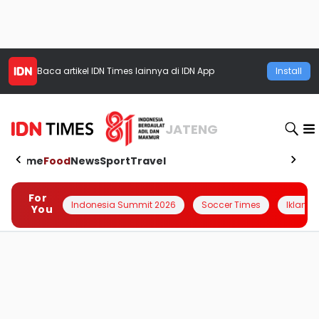
Baca artikel
IDN Times
lainnya di IDN App
Install
JATENG
Home
Food
News
Sport
Travel
For
Indonesia Summit 2026
Soccer Times
Iklanin 
You