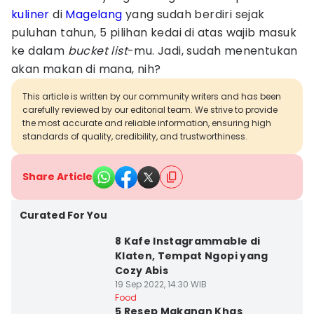
kuliner
di
Magelang
yang sudah berdiri sejak
puluhan tahun, 5 pilihan kedai di atas wajib masuk
ke dalam
bucket list
-mu. Jadi, sudah menentukan
akan makan di mana, nih?
This article is written by our community writers and has been
carefully reviewed by our editorial team. We strive to provide
the most accurate and reliable information, ensuring high
standards of quality, credibility, and trustworthiness.
Share Article
Curated For You
8 Kafe Instagrammable di
Klaten, Tempat Ngopi yang
Cozy Abis
19 Sep 2022, 14:30 WIB
Food
5 Resep Makanan Khas