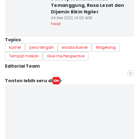
Temanggung, Rasa Lezat dan
Dijamin Bikin Ngiler
04 Mei 2022, 14:00 WIB
Food
Topics
kuliner
jawa tengah
wisata kuliner
Magelang
Tempat makan
Give me Perspective
Editorial Team
Editor
Tonton lebih seru di
Albin Sayyid Agnar
Editor
Dhana Kencana