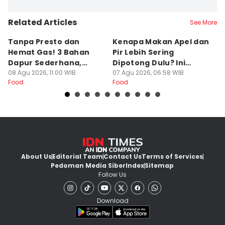
Related Articles
See More
Tanpa Presto dan
Kenapa Makan Apel dan
5
Hemat Gas! 3 Bahan
Pir Lebih Sering
C
Dapur Sederhana,
Dipotong Dulu? Ini
C
Daging Sapi Empuk
08 Agu 2026, 11:00 WIB
Alasannya
07 Agu 2026, 06:58 WIB
Y
23
Food
Food
Fo
Dalam 15 Menit
About Us
Editorial Team
Contact Us
Terms of Services
Pedoman Media Siber
Index
Sitemap
Follow Us
Download