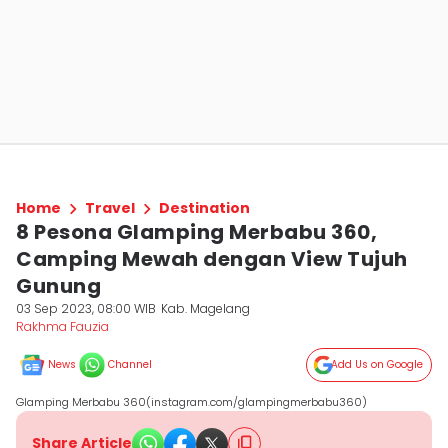
Home
Travel
Destination
8 Pesona Glamping Merbabu 360,
Camping Mewah dengan View Tujuh
Gunung
03 Sep 2023, 08:00 WIB
Kab. Magelang
Rakhma Fauzia
News
Channel
Add Us on Google
Glamping Merbabu 360(instagram.com/glampingmerbabu360)
Share Article