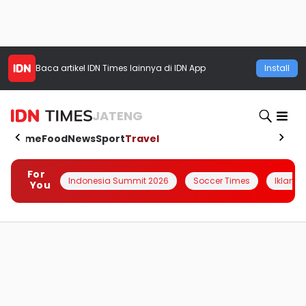
Baca artikel
IDN Times
lainnya di IDN App
Install
JATENG
Home
Food
News
Sport
Travel
For
Indonesia Summit 2026
Soccer Times
Iklanin 
You