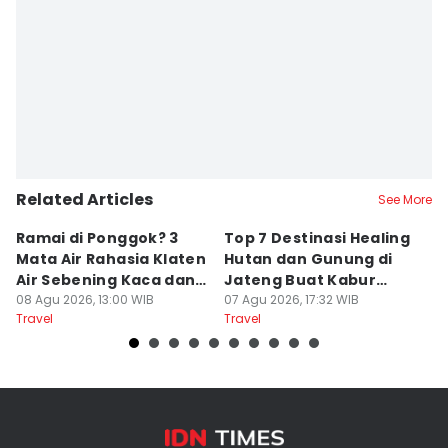
Editor
Donny Andrian
Related Articles
See More
Ramai di Ponggok? 3
Top 7 Destinasi Healing
S
Mata Air Rahasia Klaten
Hutan dan Gunung di
T
Air Sebening Kaca dan
Jateng Buat Kabur
K
Masih Sepi
08 Agu 2026, 13:00 WIB
Sejenak, Under Rp200
07 Agu 2026, 17:32 WIB
U
23
Travel
Travel
Tr
Ribu