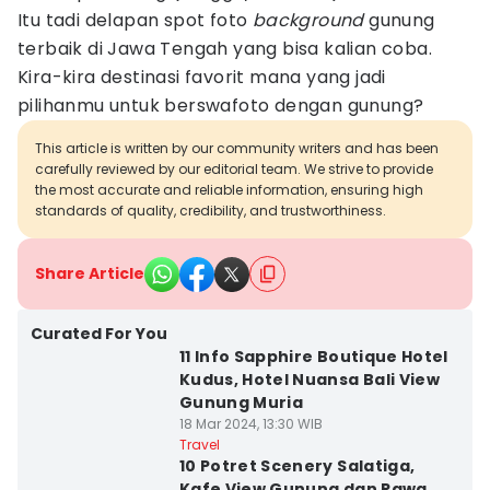
Itu tadi delapan spot foto
background
gunung
terbaik di Jawa Tengah yang bisa kalian coba.
Kira-kira destinasi favorit mana yang jadi
pilihanmu untuk berswafoto dengan gunung?
This article is written by our community writers and has been
carefully reviewed by our editorial team. We strive to provide
the most accurate and reliable information, ensuring high
standards of quality, credibility, and trustworthiness.
Share Article
Curated For You
11 Info Sapphire Boutique Hotel
Kudus, Hotel Nuansa Bali View
Gunung Muria
18 Mar 2024, 13:30 WIB
Travel
10 Potret Scenery Salatiga,
Kafe View Gunung dan Rawa