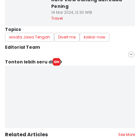
Pening
14 Mar 2024, 12:30 WIB
Travel
Topics
wisata Jawa Tengah
Divert me
kaikai-now
Editorial Team
Editor
Tonton lebih seru di
Bandot Arywono
Editor
Mayang Ulfah Narimanda
Related Articles
See More