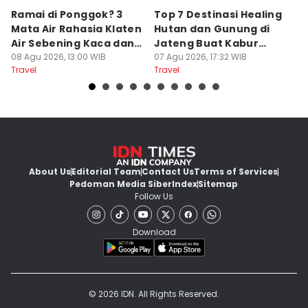
Ramai di Ponggok? 3
Top 7 Destinasi Healing
S
Mata Air Rahasia Klaten
Hutan dan Gunung di
T
Air Sebening Kaca dan
Jateng Buat Kabur
K
Masih Sepi
08 Agu 2026, 13:00 WIB
Sejenak, Under Rp200
07 Agu 2026, 17:32 WIB
U
23
Travel
Travel
Tr
Ribu
About Us
Editorial Team
Contact Us
Terms of Services
Pedoman Media Siber
Index
Sitemap
Follow Us
Download
© 2026 IDN. All Rights Reserved.