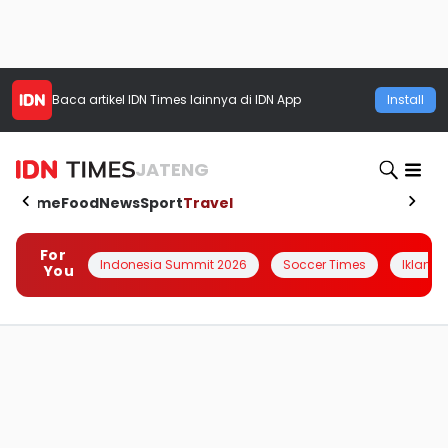
Baca artikel
IDN Times
lainnya di IDN App
Install
JATENG
Home
Food
News
Sport
Travel
For
Indonesia Summit 2026
Soccer Times
Iklanin 
You