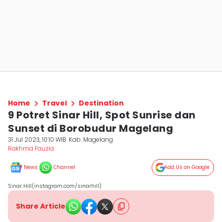
Home
Travel
Destination
9 Potret Sinar Hill, Spot Sunrise dan
Sunset di Borobudur Magelang
31 Jul 2023, 10:10 WIB
Kab. Magelang
Rakhma Fauzia
News
Channel
Add Us on Google
Sinar Hill(instagram.com/sinarhill)
Share Article