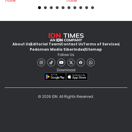
Travel
Travel
Tr
Ribu
About Us
Editorial Team
Contact Us
Terms of Services
Pedoman Media Siber
Index
Sitemap
Follow Us
Download
© 2026 IDN. All Rights Reserved.