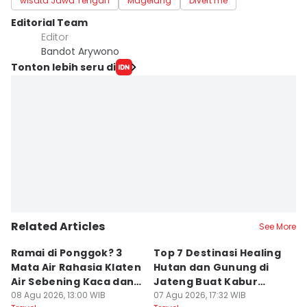
wisata Jawa Tengah
Magelang
Divert me
Editorial Team
Editor
Bandot Arywono
Tonton lebih seru di
Related Articles
See More
Ramai di Ponggok? 3
Top 7 Destinasi Healing
S
Mata Air Rahasia Klaten
Hutan dan Gunung di
T
Air Sebening Kaca dan
Jateng Buat Kabur
K
Masih Sepi
08 Agu 2026, 13:00 WIB
Sejenak, Under Rp200
07 Agu 2026, 17:32 WIB
U
23