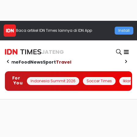
Baca artikel
IDN Times
lainnya di IDN App
Install
JATENG
Home
Food
News
Sport
Travel
For
Indonesia Summit 2026
Soccer Times
Iklanin 
You