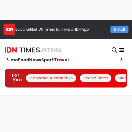
Baca artikel
IDN Times
lainnya di IDN App
Install
JATENG
Home
Food
News
Sport
Travel
For
Indonesia Summit 2026
Soccer Times
Iklanin 
You