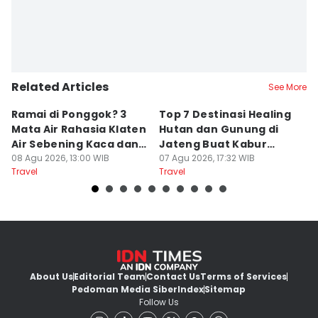
Related Articles
See More
Ramai di Ponggok? 3
Top 7 Destinasi Healing
S
Mata Air Rahasia Klaten
Hutan dan Gunung di
T
Air Sebening Kaca dan
Jateng Buat Kabur
K
Masih Sepi
08 Agu 2026, 13:00 WIB
Sejenak, Under Rp200
07 Agu 2026, 17:32 WIB
U
23
Travel
Travel
Tr
Ribu
About Us
Editorial Team
Contact Us
Terms of Services
Pedoman Media Siber
Index
Sitemap
Follow Us