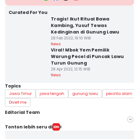
Curated For You
Tragis! Ikut Ritual Bawa
Kambing, Yusuf Tewas
Kedinginan di Gunung Lawu
28 Feb 2022, 19:10 WIB
News
Viral! Mbok Yem Pemilik
Warung Pecel di Puncak Lawu
Turun Gunung
28 Apr 2022, 12:15 WIB
News
Topics
Jawa Timur
jawa tengah
gunung lawu
pecinta alam
Divert me
Editorial Team
Editor
Tonton lebih seru di
Dhana Kencana