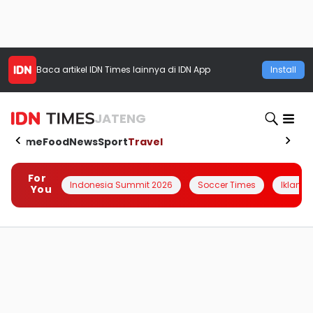
Baca artikel
IDN Times
lainnya di IDN App
Install
JATENG
Home
Food
News
Sport
Travel
For
Indonesia Summit 2026
Soccer Times
Iklanin 
You