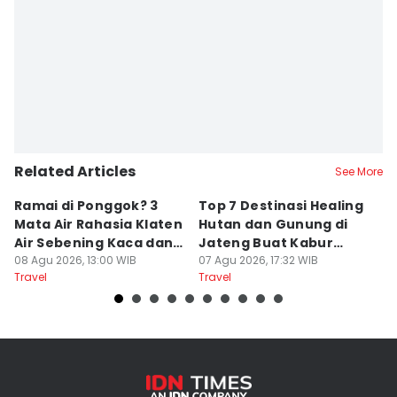
Editor
Retno Rahayu
Related Articles
See More
Ramai di Ponggok? 3
Top 7 Destinasi Healing
S
Mata Air Rahasia Klaten
Hutan dan Gunung di
T
Air Sebening Kaca dan
Jateng Buat Kabur
K
Masih Sepi
08 Agu 2026, 13:00 WIB
Sejenak, Under Rp200
07 Agu 2026, 17:32 WIB
U
23
Travel
Travel
Tr
Ribu