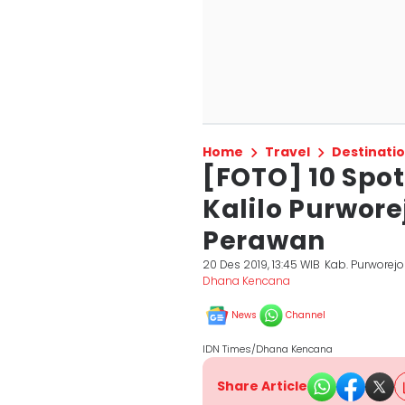
Home
Travel
Destinati
[FOTO] 10 Spot
Kalilo Purwor
Perawan
20 Des 2019, 13:45 WIB
Kab. Purworejo
Dhana Kencana
News
Channel
IDN Times/Dhana Kencana
Share Article