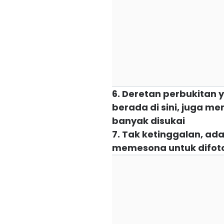
6. Deretan perbukita
berada di sini, juga me
banyak disukai
7. Tak ketinggalan, ad
memesona untuk difoto 