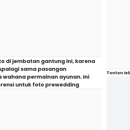
to di jembatan gantung ini, karena
. Apalagi sama pasangan
Tonton leb
da wahana permainan ayunan. Ini
ferensi untuk foto prewedding