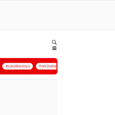
#LokalBerdaya
Profil Dokter
Quiz
Join Community