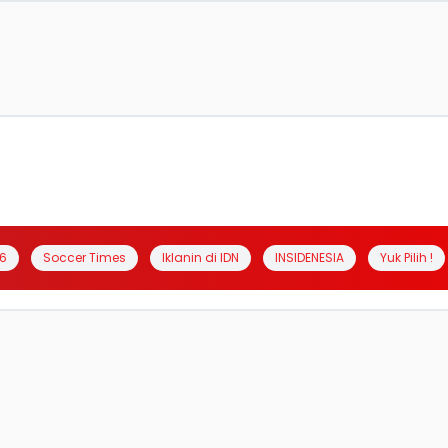
6
Soccer Times
Iklanin di IDN
INSIDENESIA
Yuk Pilih !