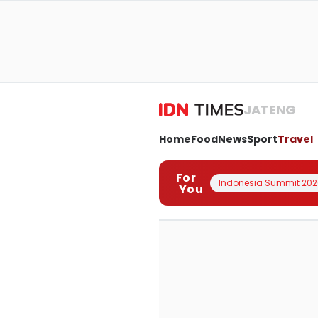
JATENG
Home
Food
News
Sport
Travel
For
Indonesia Summit 202
You