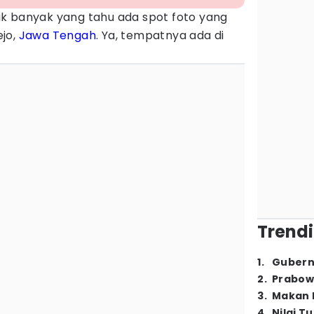
k banyak yang tahu ada spot foto yang
jo,
Jawa Tengah
. Ya, tempatnya ada di
Trendi
1
.
Gubern
2
.
Prabow
3
.
Makan B
4
.
Nilai T