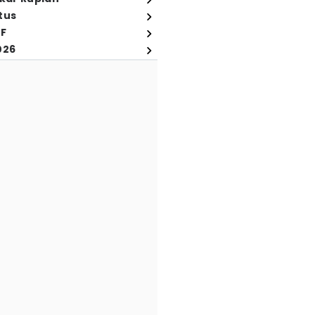
tus
FF
026