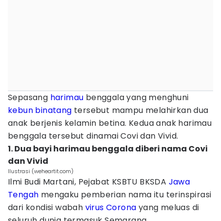
Sepasang
harimau
benggala yang menghuni
kebun binatang
tersebut mampu melahirkan dua
anak berjenis kelamin betina. Kedua anak harimau
benggala tersebut dinamai Covi dan Vivid.
1. Dua bayi harimau benggala diberi nama Covi
dan Vivid
Ilustrasi (weheartit.com)
Ilmi Budi Martani, Pejabat KSBTU BKSDA
Jawa
Tengah
mengaku pemberian nama itu terinspirasi
dari kondisi wabah
virus Corona
yang meluas di
seluruh dunia termasuk Semarang.