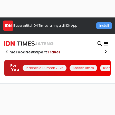
Baca artikel
IDN Times
lainnya di IDN App
Install
JATENG
Home
Food
News
Sport
Travel
For
Indonesia Summit 2026
Soccer Times
Iklanin 
You