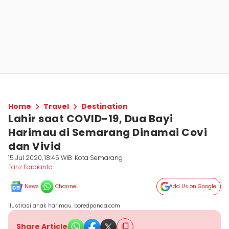
Home
Travel
Destination
Lahir saat COVID-19, Dua Bayi
Harimau di Semarang Dinamai Covi
dan Vivid
15 Jul 2020, 18:45 WIB
Kota Semarang
Fariz Fardianto
News
Channel
Add Us on Google
Ilustrasi anak harimau. boredpanda.com
Share Article