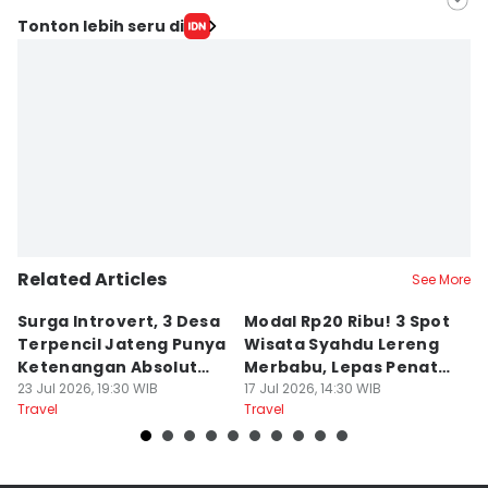
Editor
Tonton lebih seru di
Fariz Fardianto
Editor
Bandot Arywono
Related Articles
See More
Surga Introvert, 3 Desa
Modal Rp20 Ribu! 3 Spot
S
Terpencil Jateng Punya
Wisata Syahdu Lereng
T
Ketenangan Absolut
Merbabu, Lepas Penat
5
Untuk Disconect
23 Jul 2026, 19:30 WIB
akhir Pekan!
17 Jul 2026, 14:30 WIB
B
13
Travel
Travel
Tr