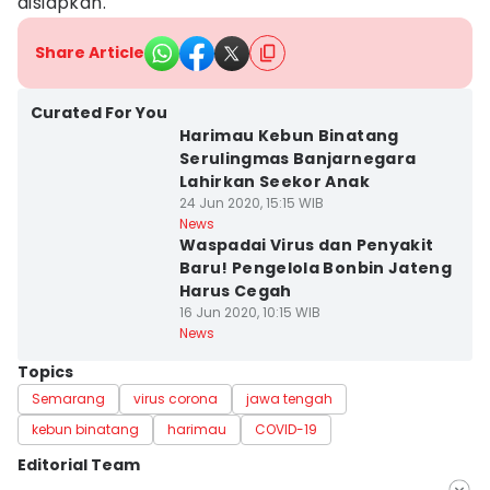
disiapkan.
Share Article
Curated For You
Harimau Kebun Binatang
Serulingmas Banjarnegara
Lahirkan Seekor Anak
24 Jun 2020, 15:15 WIB
News
Waspadai Virus dan Penyakit
Baru! Pengelola Bonbin Jateng
Harus Cegah
16 Jun 2020, 10:15 WIB
News
Topics
Semarang
virus corona
jawa tengah
kebun binatang
harimau
COVID-19
Editorial Team