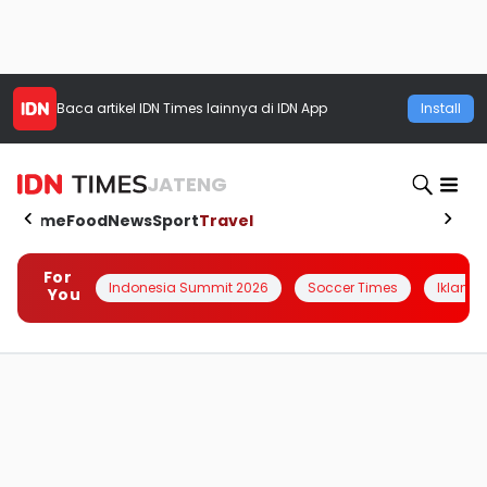
Baca artikel
IDN Times
lainnya di IDN App
Install
JATENG
Home
Food
News
Sport
Travel
For
Indonesia Summit 2026
Soccer Times
Iklanin 
You