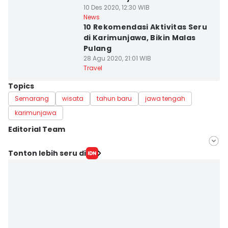
10 Des 2020, 12:30 WIB
News
10 Rekomendasi Aktivitas Seru
di Karimunjawa, Bikin Malas
Pulang
28 Agu 2020, 21:01 WIB
Travel
Topics
Semarang
wisata
tahun baru
jawa tengah
karimunjawa
Editorial Team
Editor
Tonton lebih seru di
Fariz Fardianto
Editor
Bandot Arywono