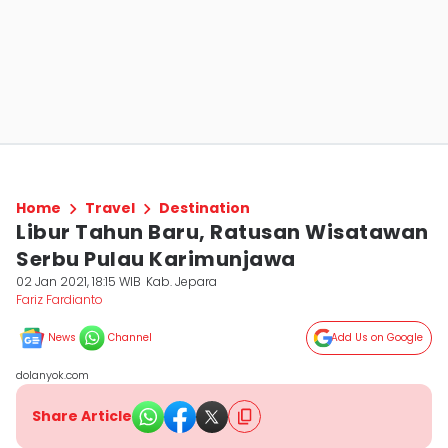
Home
Travel
Destination
Libur Tahun Baru, Ratusan Wisatawan
Serbu Pulau Karimunjawa
02 Jan 2021, 18:15 WIB
Kab. Jepara
Fariz Fardianto
News
Channel
Add Us on Google
dolanyok.com
Share Article