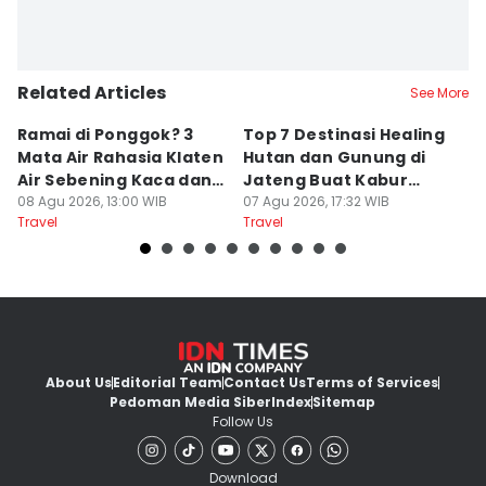
Related Articles
See More
Ramai di Ponggok? 3
Top 7 Destinasi Healing
S
Mata Air Rahasia Klaten
Hutan dan Gunung di
T
Air Sebening Kaca dan
Jateng Buat Kabur
K
Masih Sepi
08 Agu 2026, 13:00 WIB
Sejenak, Under Rp200
07 Agu 2026, 17:32 WIB
U
23
Travel
Travel
Tr
Ribu
About Us
Editorial Team
Contact Us
Terms of Services
Pedoman Media Siber
Index
Sitemap
Follow Us
Download