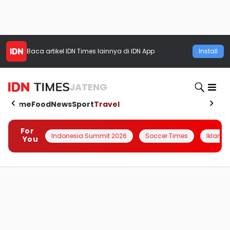
Baca artikel
IDN Times
lainnya di IDN App
Install
JATENG
Home
Food
News
Sport
Travel
For
Indonesia Summit 2026
Soccer Times
Iklanin 
You