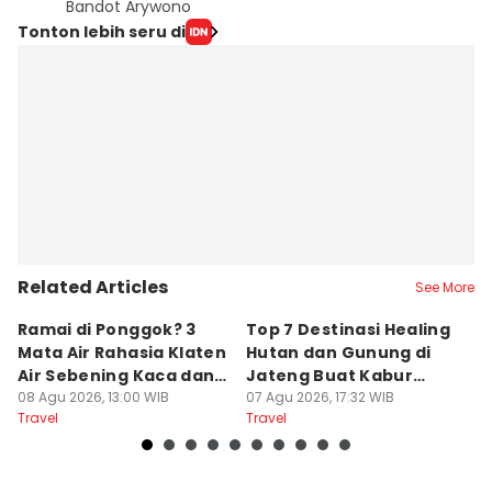
Bandot Arywono
Tonton lebih seru di
Related Articles
See More
Ramai di Ponggok? 3
Top 7 Destinasi Healing
S
Mata Air Rahasia Klaten
Hutan dan Gunung di
T
Air Sebening Kaca dan
Jateng Buat Kabur
K
Masih Sepi
08 Agu 2026, 13:00 WIB
Sejenak, Under Rp200
07 Agu 2026, 17:32 WIB
U
23
Travel
Travel
Tr
Ribu