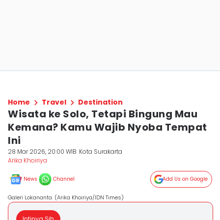
Home
Travel
Destination
Wisata ke Solo, Tetapi Bingung Mau
Kemana? Kamu Wajib Nyoba Tempat
Ini
28 Mar 2026, 20:00 WIB
Kota Surakarta
Arika Khoiriya
News
Channel
Add Us on Google
Galeri Lokananta. (Arika Khoiriya/IDN Times)
Intinya Sih