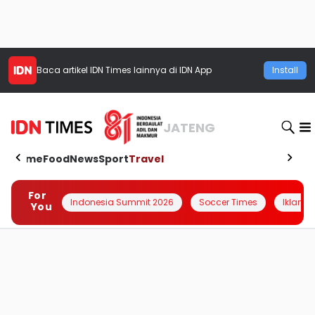
Baca artikel
IDN Times
lainnya di IDN App
Install
JATENG
Home
Food
News
Sport
Travel
For
Indonesia Summit 2026
Soccer Times
Iklanin 
You