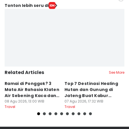
Editor
Tonton lebih seru di
Bandot Arywono
Editor
Larasati Rey
Related Articles
See More
Ramai di Ponggok? 3
Top 7 Destinasi Healing
S
Mata Air Rahasia Klaten
Hutan dan Gunung di
T
Air Sebening Kaca dan
Jateng Buat Kabur
K
Masih Sepi
08 Agu 2026, 13:00 WIB
Sejenak, Under Rp200
07 Agu 2026, 17:32 WIB
U
23
Travel
Travel
Tr
Ribu