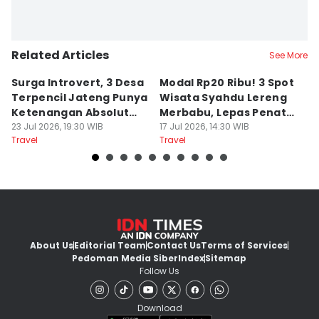
Related Articles
See More
Surga Introvert, 3 Desa
Modal Rp20 Ribu! 3 Spot
S
Terpencil Jateng Punya
Wisata Syahdu Lereng
T
Ketenangan Absolut
Merbabu, Lepas Penat
5
Untuk Disconect
23 Jul 2026, 19:30 WIB
akhir Pekan!
17 Jul 2026, 14:30 WIB
B
13
Travel
Travel
Tr
About Us
Editorial Team
Contact Us
Terms of Services
Pedoman Media Siber
Index
Sitemap
Follow Us
Download