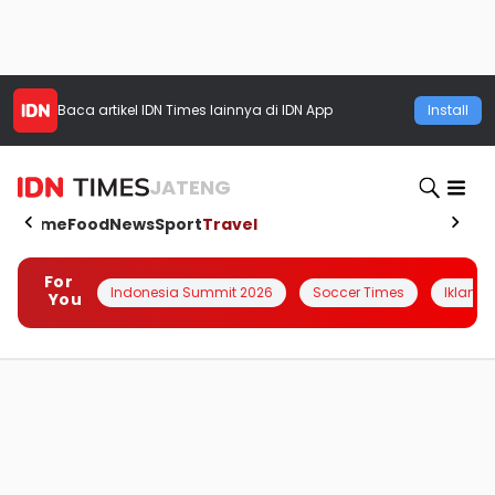
Baca artikel
IDN Times
lainnya di IDN App
Install
JATENG
Home
Food
News
Sport
Travel
For
Indonesia Summit 2026
Soccer Times
Iklanin 
You