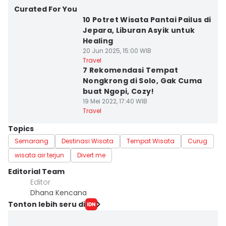
Curated For You
10 Potret Wisata Pantai Pailus di
Jepara, Liburan Asyik untuk
Healing
20 Jun 2025, 15:00 WIB
Travel
7 Rekomendasi Tempat
Nongkrong di Solo, Gak Cuma
buat Ngopi, Cozy!
19 Mei 2022, 17:40 WIB
Travel
Topics
Semarang
Destinasi Wisata
Tempat Wisata
Curug
wisata air terjun
Divert me
Editorial Team
Editor
Dhana Kencana
Tonton lebih seru di