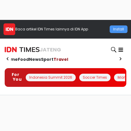
Baca artikel
IDN Times
lainnya di IDN App
Install
JATENG
Home
Food
News
Sport
Travel
For
Indonesia Summit 2026
Soccer Times
Iklanin 
You