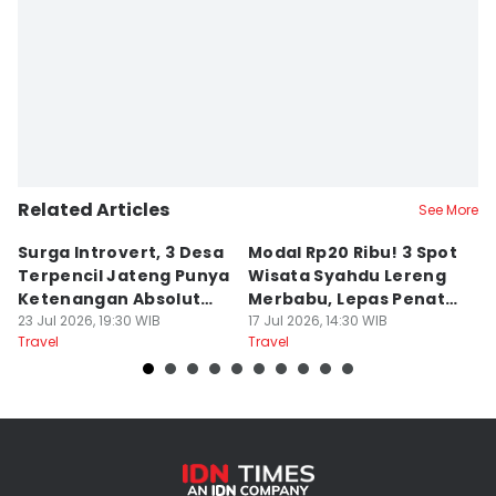
Related Articles
See More
Surga Introvert, 3 Desa
Modal Rp20 Ribu! 3 Spot
S
Terpencil Jateng Punya
Wisata Syahdu Lereng
T
Ketenangan Absolut
Merbabu, Lepas Penat
5
Untuk Disconect
23 Jul 2026, 19:30 WIB
akhir Pekan!
17 Jul 2026, 14:30 WIB
B
13
Travel
Travel
Tr