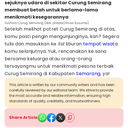
sejuknya udara di sekitar Curung Semirang
membuat betah untuk berlama-lama
menikmati kesegarannya
ilustrasi Curug Semirang (dok. pribadi/Anisa Kusuma)
Setelah melihat potret Curug Semirang di atas,
kamu pasti pengin mengunjunginya, kan? Segera
tulis dan masukkan ke
list
liburan
tempat wisata
kamu selanjutnya. Yuk, rencanakan ke sana
bersama keluarga atau orang-orang
tersayangmu untuk menikmati pesona terbaik
Curug Semirang di Kabupaten
Semarang
, ya!
This article is written by our community writers and has been
carefully reviewed by our editorial team. We strive to provide
the most accurate and reliable information, ensuring high
standards of quality, credibility, and trustworthiness.
Share Article