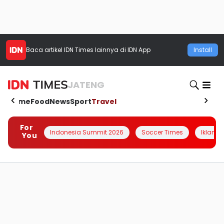
Baca artikel
IDN Times
lainnya di IDN App
Install
JATENG
Home
Food
News
Sport
Travel
For
Indonesia Summit 2026
Soccer Times
Iklanin 
You