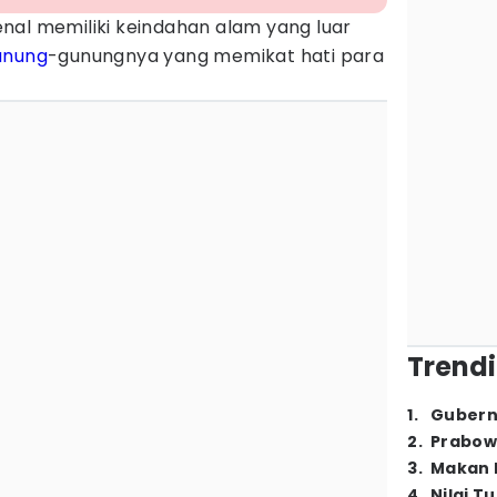
nal memiliki keindahan alam yang luar
unung
-gunungnya yang memikat hati para
Trendi
1
.
Gubern
2
.
Prabow
3
.
Makan B
4
.
Nilai T