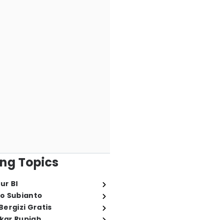
ng Topics
ur BI
o Subianto
ergizi Gratis
ukar Rupiah