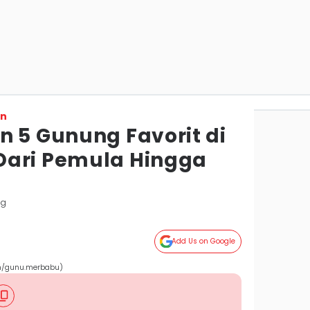
on
n 5 Gunung Favorit di
Dari Pemula Hingga
ng
Add Us on Google
m/gunu.merbabu)