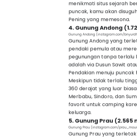
menikmati situs sejarah ber
puncak, kamu akan disugu
Pening yang memesona.
4. Gunung Andong (1.7
Gunung Andong (instagram.com/bnyurd
Gunung Andong yang terleta
pendaki pemula atau mere
pegunungan tanpa terlalu 
adalah via Dusun Sawit at
Pendakian menuju puncak 
Meskipun tidak terlalu ti
360 derajat yang luar bi
Merbabu, Sindoro, dan Sum
favorit untuk camping ka
keluarga.
5. Gunung Prau (2.565
Gunung Prau (instagram.com/prau_moun
Gunung Prau yang terletak