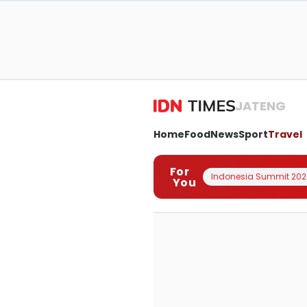
JATENG
Home
Food
News
Sport
Travel
For
Indonesia Summit 202
You