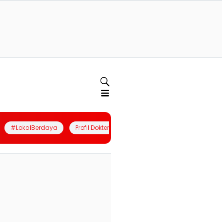
#LokalBerdaya
Profil Dokter
Quiz
Join Community