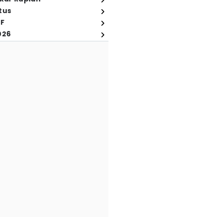
tus
FF
026