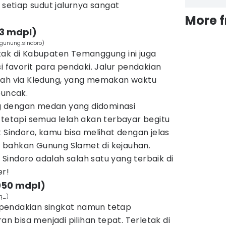
etiap sudut jalurnya sangat
More 
53 mdpl)
gunung.sindoro)
tak di Kabupaten Temanggung ini juga
i favorit para pendaki. Jalur pendakian
lah via Kledung, yang memakan waktu
puncak.
 dengan medan yang didominasi
 tetapi semua lelah akan terbayar begitu
k Sindoro, kamu bisa melihat dengan jelas
 bahkan Gunung Slamet di kejauhan.
g Sindoro adalah salah satu yang terbaik di
er!
050 mdpl)
q_)
pendakian singkat namun tetap
 bisa menjadi pilihan tepat. Terletak di