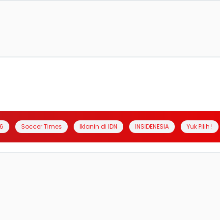
6
Soccer Times
Iklanin di IDN
INSIDENESIA
Yuk Pilih !