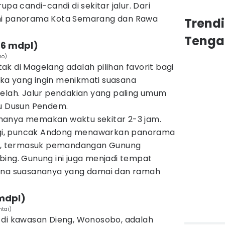
upa candi-candi di sekitar jalur. Dari
hi panorama Kota Semarang dan Rawa
Trend
Tenga
26 mdpl)
ho)
k di Magelang adalah pilihan favorit bagi
ka yang ingin menikmati suasana
lelah. Jalur pendakian yang paling umum
au Dusun Pendem.
hanya memakan waktu sekitar 2-3 jam.
nggi, puncak Andong menawarkan panorama
asa, termasuk pemandangan Gunung
bing. Gunung ini juga menjadi tempat
rena suasananya yang damai dan ramah
 mdpl)
tai)
 di kawasan Dieng, Wonosobo, adalah