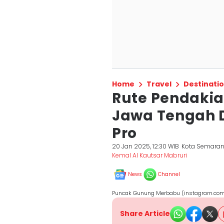
Home
Travel
Destinati
Rute Pendakia
Jawa Tengah 
Pro
20 Jan 2025, 12:30 WIB
Kota Semara
Kemal Al Kautsar Mabruri
News
Channel
Puncak Gunung Merbabu (instagram.co
Share Article