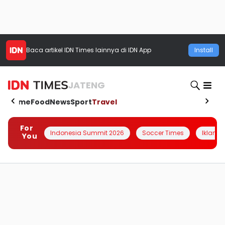
Baca artikel
IDN Times
lainnya di IDN App
Install
JATENG
Home
Food
News
Sport
Travel
For
Indonesia Summit 2026
Soccer Times
Iklanin 
You