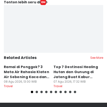
Editor
Tonton lebih seru di
Bandot Arywono
Editor
Larasati Rey
Related Articles
See More
Ramai di Ponggok? 3
Top 7 Destinasi Healing
S
Mata Air Rahasia Klaten
Hutan dan Gunung di
T
Air Sebening Kaca dan
Jateng Buat Kabur
K
Masih Sepi
08 Agu 2026, 13:00 WIB
Sejenak, Under Rp200
07 Agu 2026, 17:32 WIB
U
23
Travel
Travel
Tr
Ribu