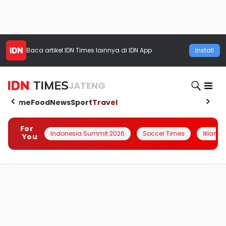
Baca artikel
IDN Times
lainnya di IDN App
Install
JATENG
Home
Food
News
Sport
Travel
For
Indonesia Summit 2026
Soccer Times
Iklanin 
You