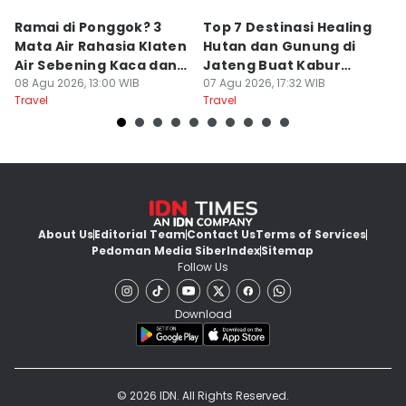
Ramai di Ponggok? 3
Top 7 Destinasi Healing
S
Mata Air Rahasia Klaten
Hutan dan Gunung di
T
Air Sebening Kaca dan
Jateng Buat Kabur
K
Masih Sepi
08 Agu 2026, 13:00 WIB
Sejenak, Under Rp200
07 Agu 2026, 17:32 WIB
U
23
Travel
Travel
Tr
Ribu
About Us
Editorial Team
Contact Us
Terms of Services
Pedoman Media Siber
Index
Sitemap
Follow Us
Download
© 2026 IDN. All Rights Reserved.