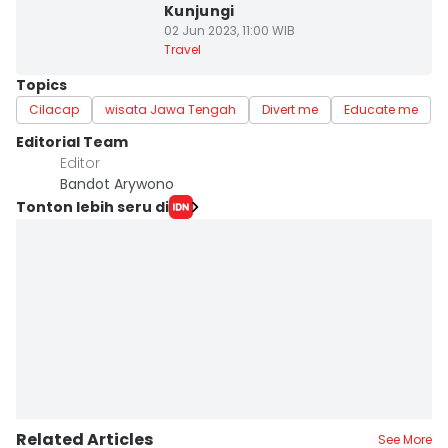
Kunjungi
02 Jun 2023, 11:00 WIB
Travel
Topics
Cilacap
wisata Jawa Tengah
Divert me
Educate me
Editorial Team
Editor
Bandot Arywono
Tonton lebih seru di
Related Articles
See More