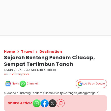
Home
Travel
Destination
Sejarah Benteng Pendem Cilacap,
Sempat Tertimbun Tanah
10 Jun 2025, 12:30 WIB
Kab. Cilacap
Ari Budiadnyana
News
Channel
Add Us on Google
suasana di Benteng Pendem, Cilacap (visitjawatengah.jatengprov.go.id)
Share Article