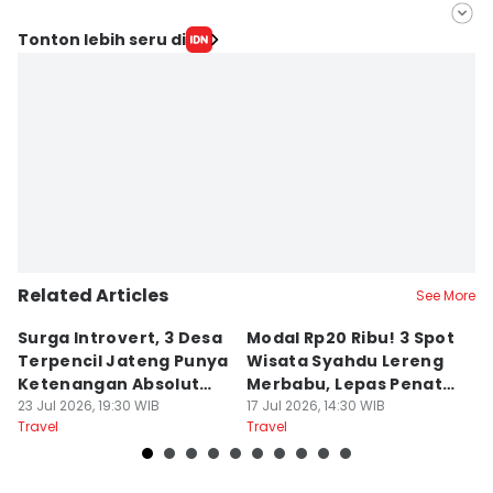
Editor
Tonton lebih seru di
Bandot Arywono
Editor
Larasati Rey
Related Articles
See More
Surga Introvert, 3 Desa
Modal Rp20 Ribu! 3 Spot
S
Terpencil Jateng Punya
Wisata Syahdu Lereng
T
Ketenangan Absolut
Merbabu, Lepas Penat
5
Untuk Disconect
23 Jul 2026, 19:30 WIB
akhir Pekan!
17 Jul 2026, 14:30 WIB
B
13
Travel
Travel
Tr