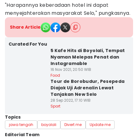
"Harapannya keberadaan hotel ini dapat
menyejahterakan masyarakat Selo," pungkasnya.
Share Article
Curated For You
5 Kafe Hits di Boyolali, Tempat
Nyaman Melepas Penat dan
Instagramable
16 Nov 2021, 20:50 WIB
Food
Tour de Borobudur, Pesepeda
Diajak Uji Adrenalin Lewat
Tanjakan New Selo
28 Sep 2022, 17:10 WIB
Sport
Topics
jawa tengah
boyolali
Divert me
Update me
Editorial Team