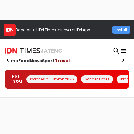
Baca artikel
IDN Times
lainnya di IDN App
Install
JATENG
Home
Food
News
Sport
Travel
For
Indonesia Summit 2026
Soccer Times
Iklanin 
You