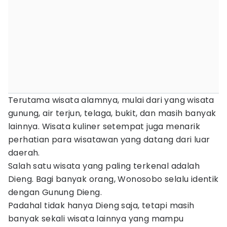
Terutama wisata alamnya, mulai dari yang wisata
gunung, air terjun, telaga, bukit, dan masih banyak
lainnya. Wisata kuliner setempat juga menarik
perhatian para wisatawan yang datang dari luar
daerah.
Salah satu wisata yang paling terkenal adalah
Dieng. Bagi banyak orang, Wonosobo selalu identik
dengan Gunung Dieng.
Padahal tidak hanya Dieng saja, tetapi masih
banyak sekali wisata lainnya yang mampu