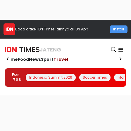
Baca artikel
IDN Times
lainnya di IDN App
Install
JATENG
Home
Food
News
Sport
Travel
For
Indonesia Summit 2026
Soccer Times
Iklanin 
You