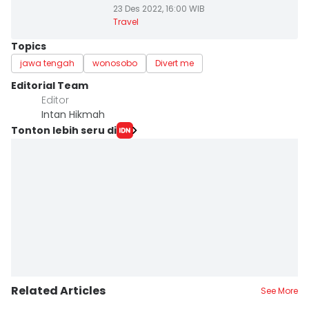
23 Des 2022, 16:00 WIB
Travel
Topics
jawa tengah
wonosobo
Divert me
Editorial Team
Editor
Intan Hikmah
Tonton lebih seru di
Related Articles
See More