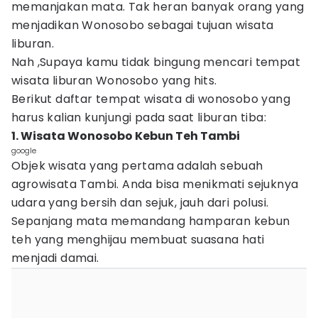
memanjakan mata. Tak heran banyak orang yang
menjadikan Wonosobo sebagai tujuan wisata
liburan.
Nah ,Supaya kamu tidak bingung mencari tempat
wisata liburan Wonosobo yang hits.
Berikut daftar tempat wisata di wonosobo yang
harus kalian kunjungi pada saat liburan tiba:
1. Wisata Wonosobo Kebun Teh Tambi
google
Objek wisata yang pertama adalah sebuah
agrowisata Tambi. Anda bisa menikmati sejuknya
udara yang bersih dan sejuk, jauh dari polusi.
Sepanjang mata memandang hamparan kebun
teh yang menghijau membuat suasana hati
menjadi damai.