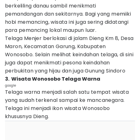
berkeliling danau sambil menikmati
pemandangan dan sekitarnya. Bagi yang memiiki
hobi memancing, wisata ini juga sering didatangi
para pemancing lokal maupun luar.
Telaga Menjer berlokasi di jalam Dieng Km 8, Desa
Maron, Kecamatan Garung, Kabupaten
Wonosobo. Selain melihat keindahan telaga, di sini
juga dapat menikmati pesona keindahan
perbukitan yang hijau dan juga Gunung Sindoro
3. Wisata Wonosobo Telaga Warna
google
Telaga warna menjadi salah satu tempat wisata
yang sudah terkenal sampai ke mancanegara.
Telaga ini menjadi ikon wisata Wonosobo
khususnya Dieng.