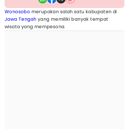
Wonosobo
merupakan salah satu kabupaten di
Jawa Tengah
yang memiliki banyak tempat
wisata yang mempesona.