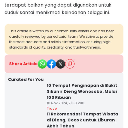
terdapat balkon yang dapat digunakan untuk
duduk santai menikmati keindahan telaga ini.
This article is written by our community writers and has been
carefully reviewed by our editorial team. We strive to provide
the most accurate and reliable information, ensuring high
standards of quality, credibility, and trustworthiness.
Share Article
Curated For You
10 Tempat Penginapan di Bukit
Sikunir Dieng Wonosobo, Mulai
100 Ribuan
10 Nov 2024, 21:30 WIB
Travel
11 Rekomendasi Tempat Wisata
di Dieng, Cocok untuk Liburan
Akhir Tahun