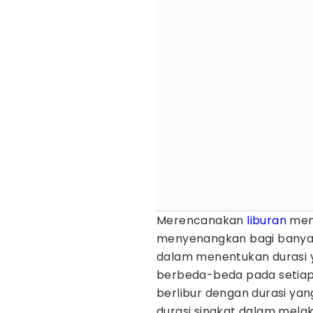
Merencanakan
liburan
mem
menyenangkan bagi banyak 
dalam menentukan durasi y
berbeda-beda pada setiap
berlibur dengan durasi ya
durasi singkat dalam mela