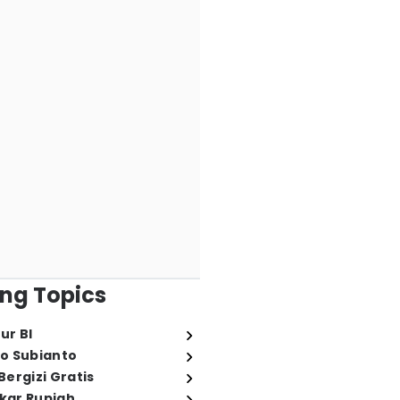
ng Topics
ur BI
o Subianto
ergizi Gratis
ukar Rupiah