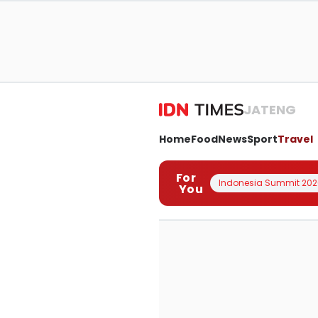
JATENG
Home
Food
News
Sport
Travel
For
Indonesia Summit 202
You