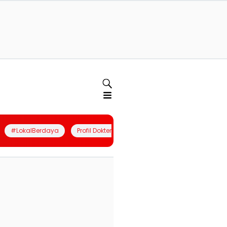
#LokalBerdaya
Profil Dokter
Quiz
Join Community