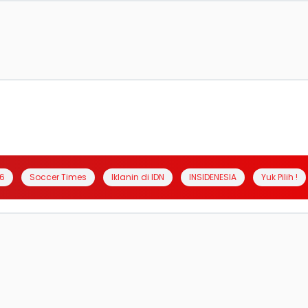
6
Soccer Times
Iklanin di IDN
INSIDENESIA
Yuk Pilih !