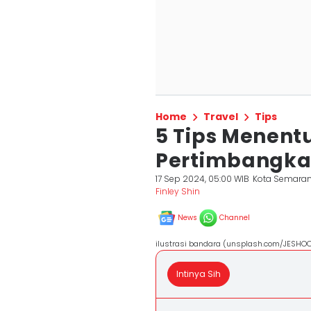
Home
Travel
Tips
5 Tips Menent
Pertimbangka
17 Sep 2024, 05:00 WIB
Kota Semara
Finley Shin
News
Channel
ilustrasi bandara (unsplash.com/JESHO
Intinya Sih