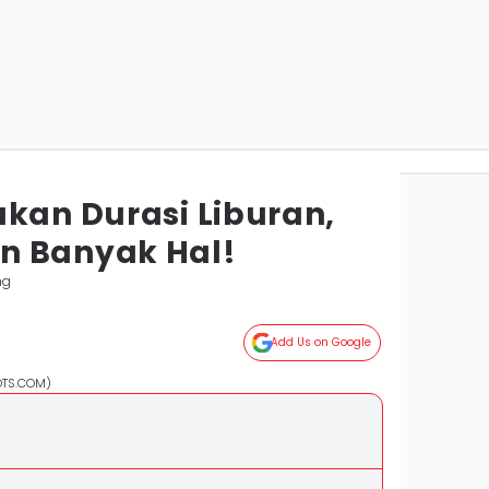
ukan Durasi Liburan,
n Banyak Hal!
ng
Add Us on Google
OTS.COM)