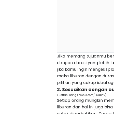
Jika memang tujuanmu berli
dengan durasi yang lebih l
jika kamu ingin mengekspl
maka liburan dengan duras
pilihan yang cukup ideal a
2. Sesuaikan dengan b
ilusttasi uang (pexels.com/Pixabay)
Setiap orang mungkin memi
liburan dan hal ini juga bi
untuk diperhatikan. Durasi