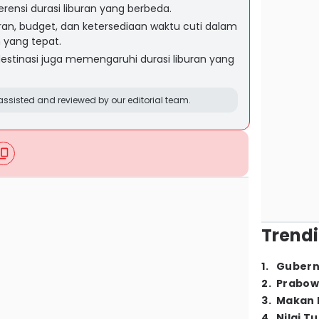
erensi durasi liburan yang berbeda.
ran, budget, dan ketersediaan waktu cuti dalam
 yang tepat.
stinasi juga memengaruhi durasi liburan yang
ssisted and reviewed by our editorial team.
Trendi
1
.
Gubern
2
.
Prabow
3
.
Makan B
4
.
Nilai T