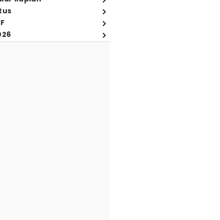
tus
FF
026