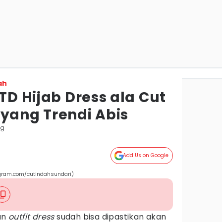
ah
OTD Hijab Dress ala Cut
 yang Trendi Abis
ng
Add Us on Google
tagram.com/cutindahsundari)
an
outfit dress
sudah bisa dipastikan akan