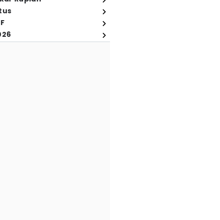
tus
FF
026