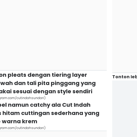
on pleats dengan tiering layer
Tonton leb
awah dan tali pita pinggang yang
akai sesuai dengan style sendiri
tagram.com/cutindahsundari)
pel namun catchy ala Cut Indah
 hitam cuttingan sederhana yang
e warna krem
tagram.com/cutindahsundari)