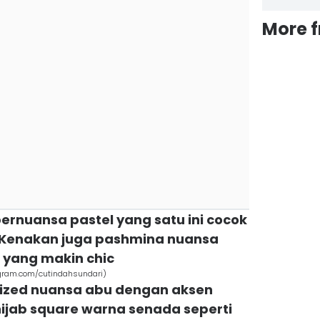
More 
bernuansa pastel yang satu ini cocok
. Kenakan juga pashmina nuansa
 yang makin chic
tagram.com/cutindahsundari)
sized nuansa abu dengan aksen
ijab square warna senada seperti