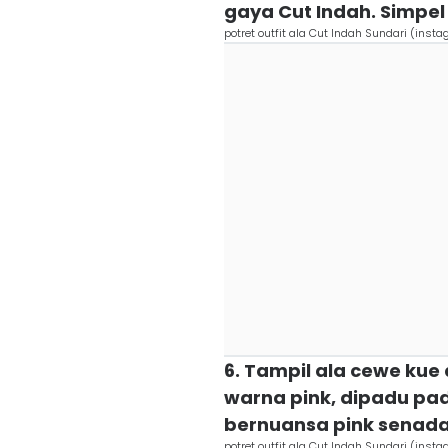
gaya Cut Indah. Simpel
potret outfit ala Cut Indah Sundari (ins
6. Tampil ala cewe kue
warna pink, dipadu pa
bernuansa pink senad
potret outfit ala Cut Indah Sundari (ins