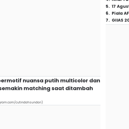
5
.
17 Agus
6
.
Piala A
7
.
GIIAS 2
bermotif nuansa putih multicolor dan
 semakin matching saat ditambah
tagram.com/cutindahsundari)