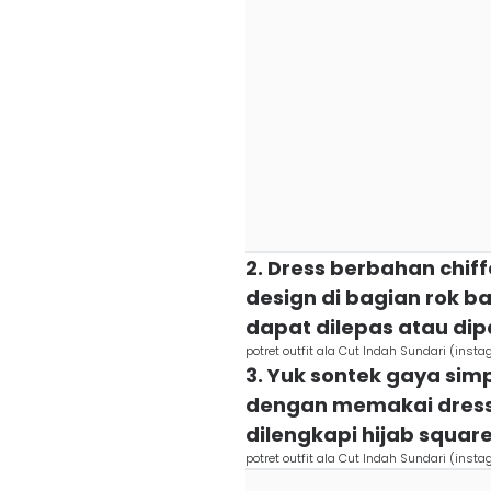
2. Dress berbahan chiff
design di bagian rok b
dapat dilepas atau dip
potret outfit ala Cut Indah Sundari (ins
3. Yuk sontek gaya sim
dengan memakai dress
dilengkapi hijab squar
potret outfit ala Cut Indah Sundari (ins