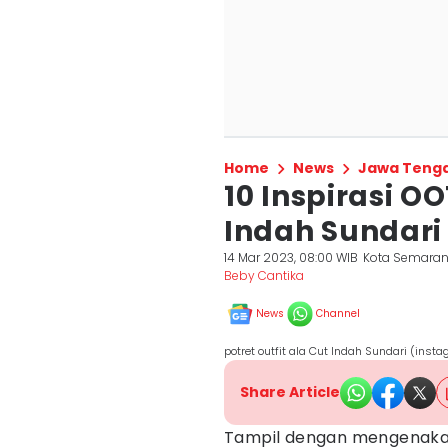
Home
News
Jawa Teng
10 Inspirasi O
Indah Sundari
14 Mar 2023, 08:00 WIB
Kota Semara
Beby Cantika
News
Channel
potret outfit ala Cut Indah Sundari (ins
Share Article
Tampil dengan mengenak