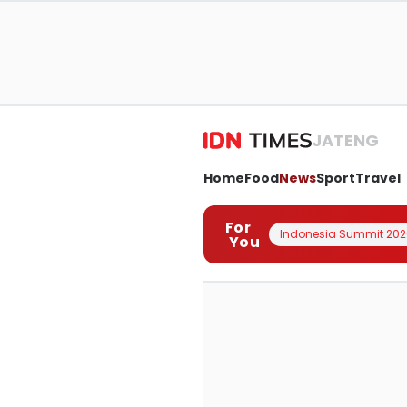
JATENG
Home
Food
News
Sport
Travel
For
Indonesia Summit 202
You