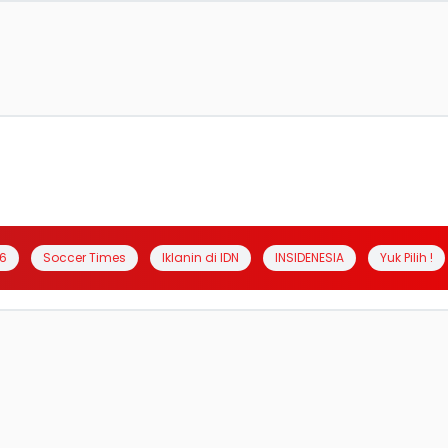
6
Soccer Times
Iklanin di IDN
INSIDENESIA
Yuk Pilih !