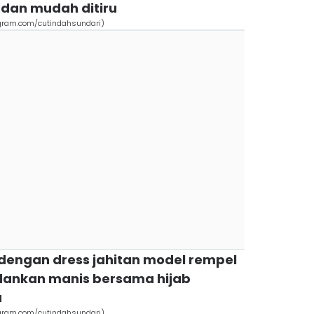
 dan mudah ditiru
tagram.com/cutindahsundari)
 dengan dress jahitan model rempel
dankan manis bersama hijab
a
tagram.com/cutindahsundari)