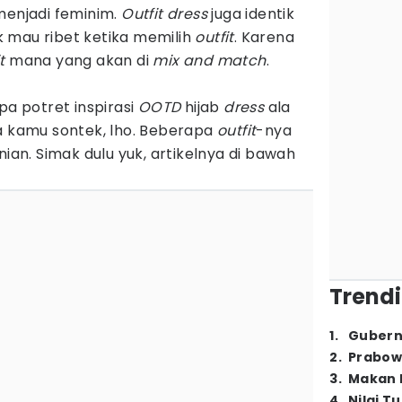
njadi feminim.
Outfit dress
juga identik
 mau ribet ketika memilih
outfit
. Karena
t
mana yang akan di
mix and match
.
pa potret inspirasi
OOTD
hijab
dress
ala
sa kamu sontek, lho. Beberapa
outfit
-nya
nian. Simak dulu yuk, artikelnya di bawah
Trendi
1
.
Gubern
2
.
Prabow
3
.
Makan B
4
.
Nilai T