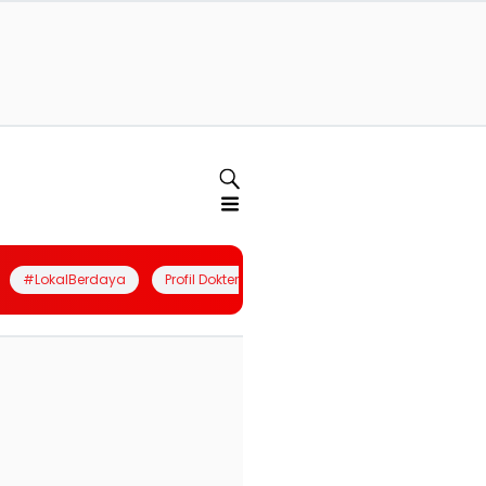
#LokalBerdaya
Profil Dokter
Quiz
Join Community