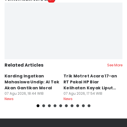
Related Articles
See More
Karding Ingatkan
Trik Motret Acara 17-an
N
Mahasiswa Undip: AI Tak
RT Pakai HP Biar
C
Akan Gantikan Moral
Kelihatan Kayak Liputan
1
07 Agu 2026, 18:44 WIB
Festival Nasional
07 Agu 2026, 17:54 WIB
M
07
News
News
Ne