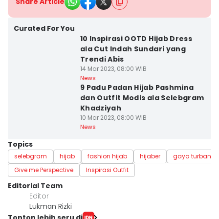
Share Article
Curated For You
10 Inspirasi OOTD Hijab Dress
ala Cut Indah Sundari yang
Trendi Abis
14 Mar 2023, 08:00 WIB
News
9 Padu Padan Hijab Pashmina
dan Outfit Modis ala Selebgram
Khadziyah
10 Mar 2023, 08:00 WIB
News
Topics
selebgram
hijab
fashion hijab
hijaber
gaya turban
Give me Perspective
Inspirasi Outfit
Editorial Team
Editor
Lukman Rizki
Tonton lebih seru di