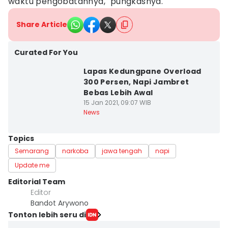
waktu pengobatannya," pungkasnya.
Share Article
Curated For You
Lapas Kedungpane Overload
300 Persen, Napi Jambret
Bebas Lebih Awal
15 Jan 2021, 09:07 WIB
News
Topics
Semarang
narkoba
jawa tengah
napi
Update me
Editorial Team
Editor
Bandot Arywono
Tonton lebih seru di