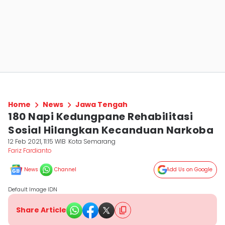
Home
News
Jawa Tengah
180 Napi Kedungpane Rehabilitasi
Sosial Hilangkan Kecanduan Narkoba
12 Feb 2021, 11:15 WIB
Kota Semarang
Fariz Fardianto
News
Channel
Add Us on Google
Default Image IDN
Share Article