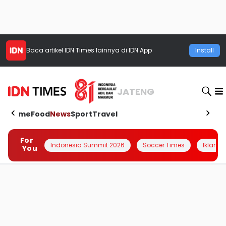
Baca artikel
IDN Times
lainnya di IDN App
Install
JATENG
Home
Food
News
Sport
Travel
For
Indonesia Summit 2026
Soccer Times
Iklanin 
You