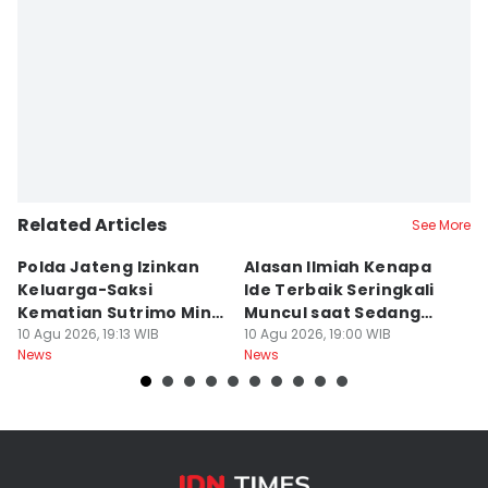
Related Articles
See More
Polda Jateng Izinkan
Alasan Ilmiah Kenapa
R
Keluarga-Saksi
Ide Terbaik Seringkali
R
Kematian Sutrimo Minta
Muncul saat Sedang
E
BKO LPSK
10 Agu 2026, 19:13 WIB
Mandi, Bukan di Depan
10 Agu 2026, 19:00 WIB
P
10
News
News
Ne
Laptop