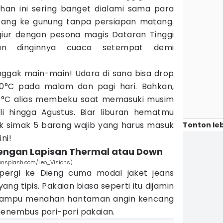
han ini sering banget dialami sama para
tang ke gunung tanpa persiapan matang.
giur dengan pesona magis Dataran Tinggi
an dinginnya cuaca setempat demi
 nggak main-main! Udara di sana bisa drop
10°C pada malam dan pagi hari. Bahkan,
0°C alias membeku saat memasuki musim
i hingga Agustus. Biar liburan hematmu
k simak 5 barang wajib yang harus masuk
Tonton leb
ni!
dengan Lapisan Thermal atau Down
 (unsplash.com/Leo_Visions)
 pergi ke Dieng cuma modal jaket jeans
ang tipis. Pakaian biasa seperti itu dijamin
mampu menahan hantaman angin kencang
menembus pori-pori pakaian.