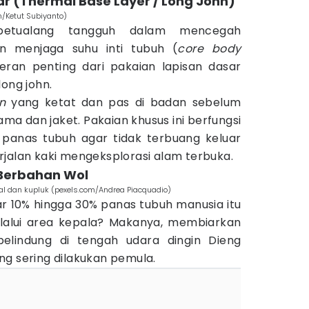
ar (Thermal Base Layer / Long John)
m/Ketut Subiyanto)
petualang tangguh dalam mencegah
 menjaga suhu inti tubuh (
core body
 peran penting dari pakaian lapisan dasar
long john.
n
yang ketat dan pas di badan sebelum
a dan jaket. Pakaian khusus ini berfungsi
panas tubuh agar tidak terbuang keluar
rjalan kaki mengeksplorasi alam terbuka.
 Berbahan Wol
al dan kupluk (pexels.com/Andrea Piacquadio)
ar 10% hingga 30% panas tubuh manusia itu
elalui area kepala? Makanya, membiarkan
pelindung di tengah udara dingin Dieng
ng sering dilakukan pemula.