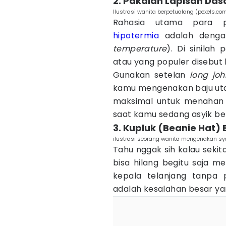
2. Pakaian Lapisan Das
Ilustrasi wanita berpetualang (pexels.co
Rahasia utama para 
hipotermia
adalah dengan
temperature
). Di sinilah
atau yang populer disebut 
Gunakan setelan
long joh
kamu mengenakan baju utam
maksimal untuk menahan 
saat kamu sedang asyik be
3. Kupluk (Beanie Hat)
ilustrasi seorang wanita mengenakan sy
Tahu nggak sih kalau sekit
bisa hilang begitu saja m
kepala telanjang tanpa 
adalah kesalahan besar ya