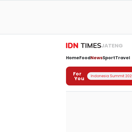
JATENG
Home
Food
News
Sport
Travel
For
Indonesia Summit 202
You