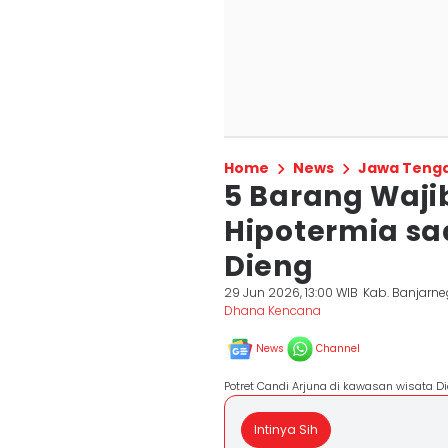
Home
News
Jawa Teng
5 Barang Waji
Hipotermia sa
Dieng
29 Jun 2026, 13:00 WIB
Kab. Banjarn
Dhana Kencana
News
Channel
Potret Candi Arjuna di kawasan wisata D
Intinya Sih