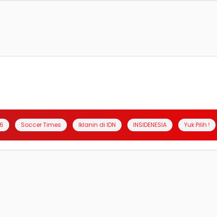
6
Soccer Times
Iklanin di IDN
INSIDENESIA
Yuk Pilih !