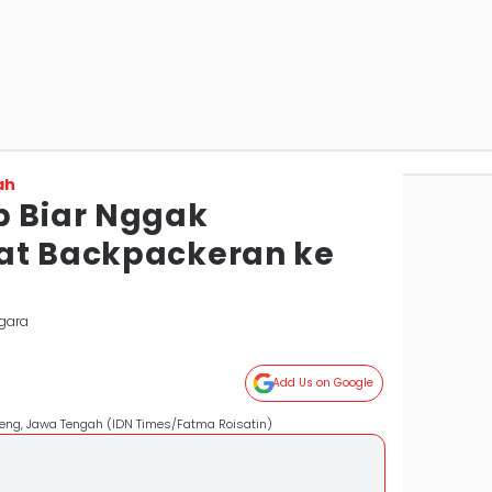
ah
b Biar Nggak
at Backpackeran ke
egara
Add Us on Google
ieng, Jawa Tengah (IDN Times/Fatma Roisatin)