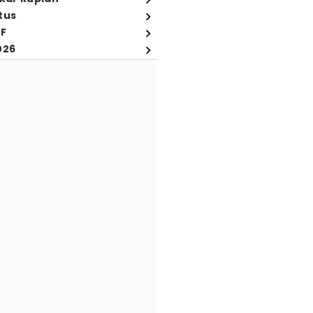
tus
FF
026