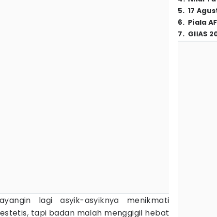
5
.
17 Agus
6
.
Piala A
7
.
GIIAS 2
yangin lagi asyik-asyiknya menikmati
tetis, tapi badan malah menggigil hebat