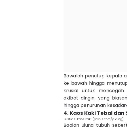
Bawalah penutup kepala at
ke bawah hingga menutupi 
krusial untuk mencegah
akibat dingin, yang bias
hingga penurunan kesadar
4. Kaos Kaki Tebal dan
ilustrasi kaos kaki (pexels.com/yi ding)
Bagian ujung tubuh sepert