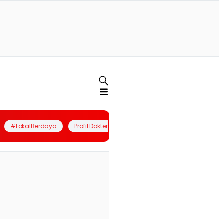
#LokalBerdaya
Profil Dokter
Quiz
Join Community