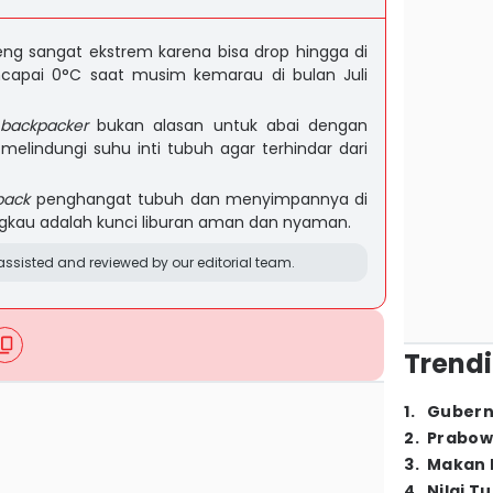
eng sangat ekstrem karena bisa drop hingga di
capai 0°C saat musim kemarau di bulan Juli
backpacker
bukan alasan untuk abai dengan
elindungi suhu inti tubuh agar terhindar dari
pack
penghangat tubuh dan menyimpannya di
kau adalah kunci liburan aman dan nyaman.
ssisted and reviewed by our editorial team.
Trendi
1
.
Gubern
2
.
Prabow
3
.
Makan B
4
.
Nilai T