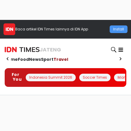
Baca artikel
IDN Times
lainnya di IDN App
Install
JATENG
Home
Food
News
Sport
Travel
For
Indonesia Summit 2026
Soccer Times
Iklanin 
You