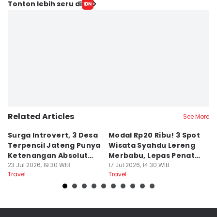
Tonton lebih seru di
Related Articles
See More
Surga Introvert, 3 Desa
Modal Rp20 Ribu! 3 Spot
S
Terpencil Jateng Punya
Wisata Syahdu Lereng
T
Ketenangan Absolut
Merbabu, Lepas Penat
5
Untuk Disconect
23 Jul 2026, 19:30 WIB
akhir Pekan!
17 Jul 2026, 14:30 WIB
B
13
Travel
Travel
Tr