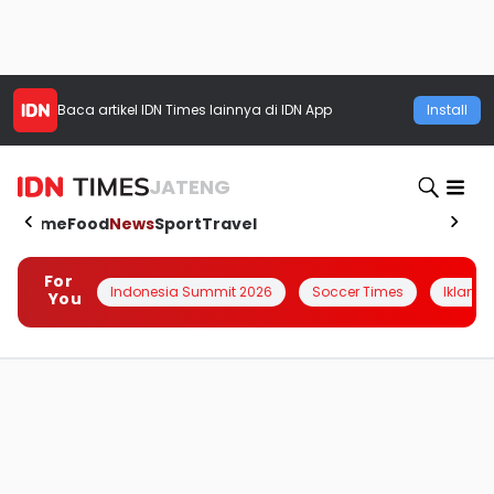
Baca artikel
IDN Times
lainnya di IDN App
Install
JATENG
Home
Food
News
Sport
Travel
For
Indonesia Summit 2026
Soccer Times
Iklanin 
You