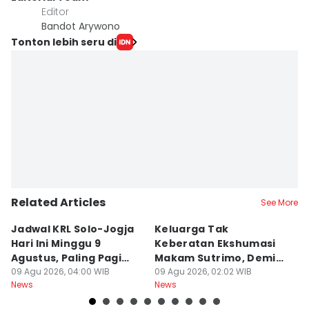
Editor
Bandot Arywono
Tonton lebih seru di
Related Articles
See More
Jadwal KRL Solo-Jogja
Keluarga Tak
M
Hari Ini Minggu 9
Keberatan Ekshumasi
Ke
Agustus, Paling Pagi
Makam Sutrimo, Demi
U
Berangkat Pukul 05.00
09 Agu 2026, 04:00 WIB
Usut Kematian
09 Agu 2026, 02:02 WIB
K
09
News
News
Ne
Almarhum